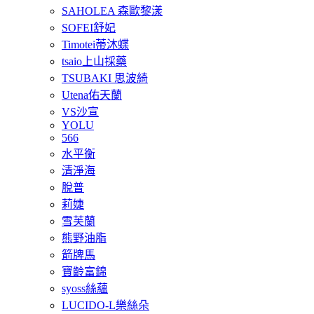
SAHOLEA 森歐黎漾
SOFEI舒妃
Timotei蒂沐蝶
tsaio上山採藥
TSUBAKI 思波綺
Utena佑天蘭
VS沙宣
YOLU
566
水平衡
清淨海
脫普
莉婕
雪芙蘭
熊野油脂
箭牌馬
寶齡富錦
syoss絲蘊
LUCIDO-L樂絲朵