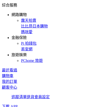
綜合服務
網路購物
露天拍賣
比比昂日本購物
媽咪愛
金融保險
Pi 拍錢包
易安網
旅遊娛樂
PChome 旅遊
最近看過
購物車
我的訂單
顧客中心
追蹤清單
退貨
會員設定
下載 APP