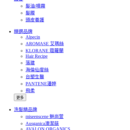
髮油/噴霧
髮膜
頭皮養護
精選品牌
Alpecin
AROMASE 艾瑪絲
KLORANE 蔻蘿蘭
Hair Recipe
落建
海倫仙度絲
台塑生醫
PANTENE潘婷
飛柔
更多
洗髮精品牌
miseenscene 魅尚萱
Ausganica澳潔蕬
AVALON ORGANICS