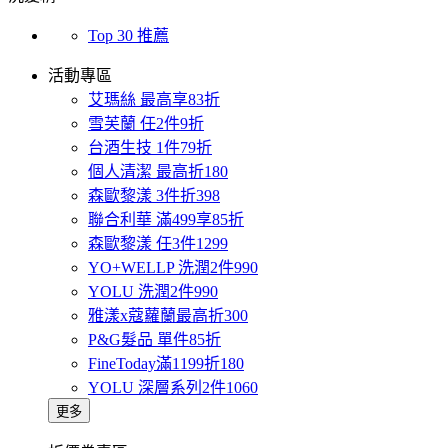
Top 30 推薦
活動專區
艾瑪絲 最高享83折
雪芙蘭 任2件9折
台酒生技 1件79折
個人清潔 最高折180
森歐黎漾 3件折398
聯合利華 滿499享85折
森歐黎漾 任3件1299
YO+WELLP 洗潤2件990
YOLU 洗潤2件990
雅漾x蔻蘿蘭最高折300
P&G髮品 單件85折
FineToday滿1199折180
YOLU 深層系列2件1060
更多