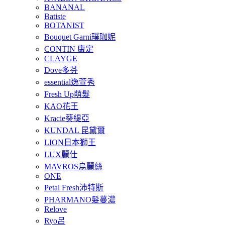
BANANAL
Batiste
BOTANIST
Bouquet Garni璞珈妮
CONTIN 康定
CLAYGE
Dove多芬
essential逸萱秀
Fresh Up萌髮
KAO花王
Kracie葵緹亞
KUNDAL 昆黛爾
LION日本獅王
LUX麗仕
MAVROS烏麗絲
ONE
Petal Fresh沛特斯
PHARMANO髮蔓濃
Relove
Ryo呂