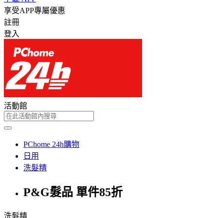
享受APP專屬優惠
註冊
登入
活動館
PChome 24h購物
日用
洗髮精
P&G髮品 單件85折
洗髮精