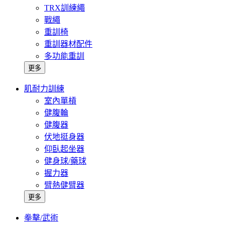
TRX訓練繩
戰繩
重訓椅
重訓器材配件
多功能重訓
更多
肌耐力訓練
室內單槓
健腹輪
健腹器
伏地挺身器
仰臥起坐器
健身球/藥球
握力器
臂熱健臂器
更多
拳擊/武術