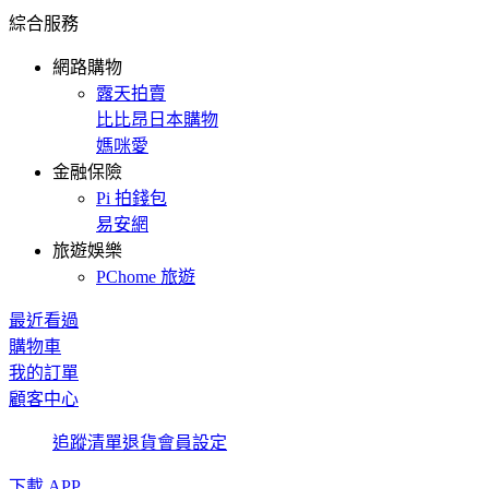
綜合服務
網路購物
露天拍賣
比比昂日本購物
媽咪愛
金融保險
Pi 拍錢包
易安網
旅遊娛樂
PChome 旅遊
最近看過
購物車
我的訂單
顧客中心
追蹤清單
退貨
會員設定
下載 APP