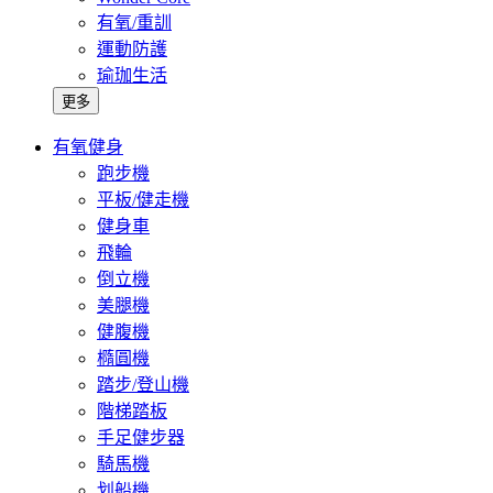
有氧/重訓
運動防護
瑜珈生活
更多
有氧健身
跑步機
平板/健走機
健身車
飛輪
倒立機
美腿機
健腹機
橢圓機
踏步/登山機
階梯踏板
手足健步器
騎馬機
划船機