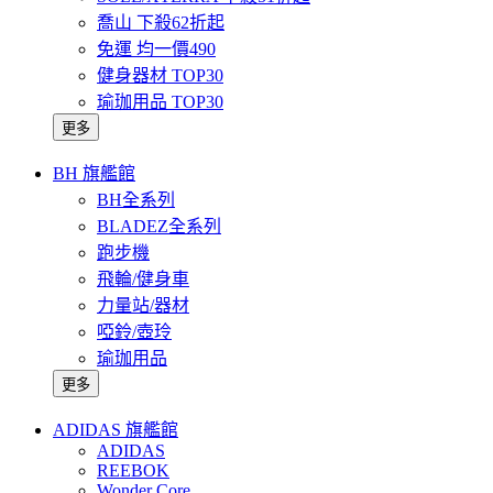
喬山 下殺62折起
免運 均一價490
健身器材 TOP30
瑜珈用品 TOP30
更多
BH 旗艦館
BH全系列
BLADEZ全系列
跑步機
飛輪/健身車
力量站/器材
啞鈴/壺玲
瑜珈用品
更多
ADIDAS 旗艦館
ADIDAS
REEBOK
Wonder Core