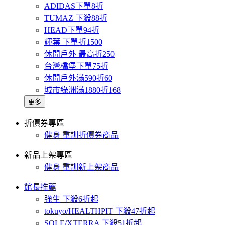
ADIDAS下單8折
TUMAZ 下殺88折
HEAD下單94折
輝葉 下單折1500
休閒戶外 最高折250
台灣橋堡下單75折
休閒戶外滿590折60
城市綠洲滿1880折168
更多
折價券專區
健身 重訓折價券商品
新品上架專區
健身 重訓新上架商品
館長推薦
強生 下殺6折起
tokuyo/HEALTHPIT 下殺47折起
SOLE/XTERRA 下殺51折起