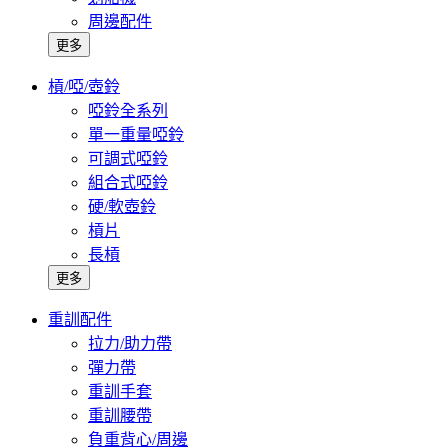
周邊配件
更多
槓/啞/壺鈴
啞鈴全系列
單一重量啞鈴
可調式啞鈴
組合式啞鈴
硬/軟壺鈴
槓片
長槓
更多
重訓配件
拉力/助力帶
彈力帶
重訓手套
重訓腰帶
負重背心/周邊