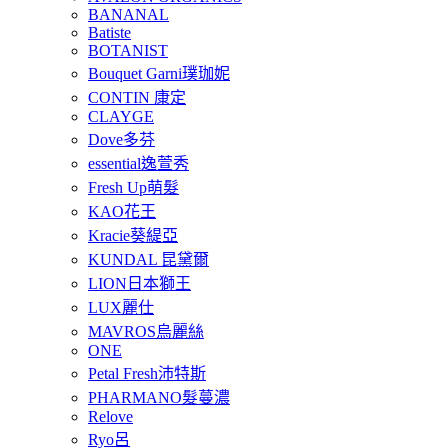
BANANAL
Batiste
BOTANIST
Bouquet Garni璞珈妮
CONTIN 康定
CLAYGE
Dove多芬
essential逸萱秀
Fresh Up萌髮
KAO花王
Kracie葵緹亞
KUNDAL 昆黛爾
LION日本獅王
LUX麗仕
MAVROS烏麗絲
ONE
Petal Fresh沛特斯
PHARMANO髮蔓濃
Relove
Ryo呂