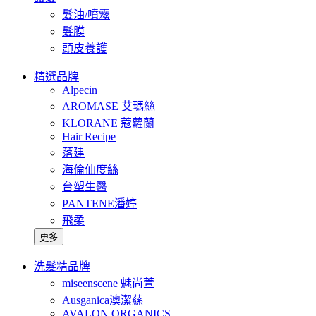
髮油/噴霧
髮膜
頭皮養護
精選品牌
Alpecin
AROMASE 艾瑪絲
KLORANE 蔻蘿蘭
Hair Recipe
落建
海倫仙度絲
台塑生醫
PANTENE潘婷
飛柔
更多
洗髮精品牌
miseenscene 魅尚萱
Ausganica澳潔蕬
AVALON ORGANICS