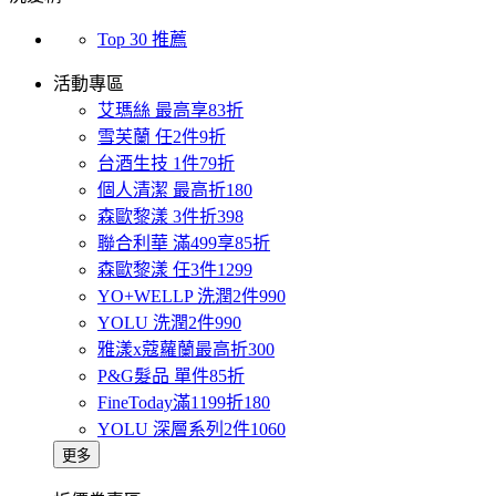
Top 30 推薦
活動專區
艾瑪絲 最高享83折
雪芙蘭 任2件9折
台酒生技 1件79折
個人清潔 最高折180
森歐黎漾 3件折398
聯合利華 滿499享85折
森歐黎漾 任3件1299
YO+WELLP 洗潤2件990
YOLU 洗潤2件990
雅漾x蔻蘿蘭最高折300
P&G髮品 單件85折
FineToday滿1199折180
YOLU 深層系列2件1060
更多