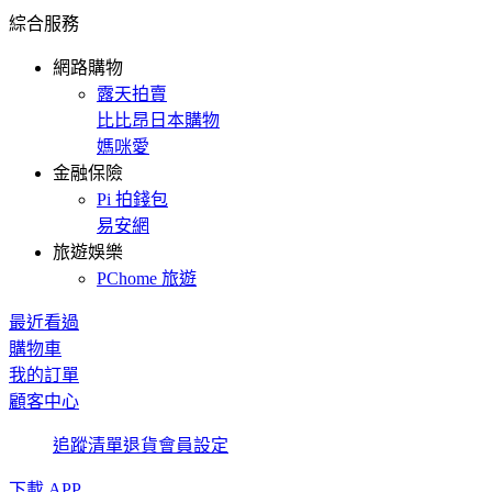
綜合服務
網路購物
露天拍賣
比比昂日本購物
媽咪愛
金融保險
Pi 拍錢包
易安網
旅遊娛樂
PChome 旅遊
最近看過
購物車
我的訂單
顧客中心
追蹤清單
退貨
會員設定
下載 APP