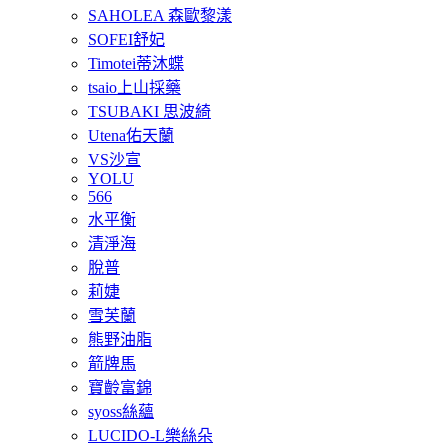
SAHOLEA 森歐黎漾
SOFEI舒妃
Timotei蒂沐蝶
tsaio上山採藥
TSUBAKI 思波綺
Utena佑天蘭
VS沙宣
YOLU
566
水平衡
清淨海
脫普
莉婕
雪芙蘭
熊野油脂
箭牌馬
寶齡富錦
syoss絲蘊
LUCIDO-L樂絲朵