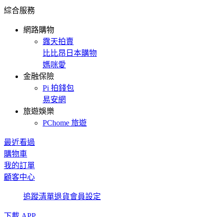
綜合服務
網路購物
露天拍賣
比比昂日本購物
媽咪愛
金融保險
Pi 拍錢包
易安網
旅遊娛樂
PChome 旅遊
最近看過
購物車
我的訂單
顧客中心
追蹤清單
退貨
會員設定
下載 APP