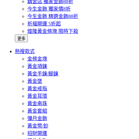
鎮金店 獨家金飾88折
今生金飾 獨家價8折
今生金飾 精選金飾88折
祈福開運 5折起
煌隆黃金條塊 限時下殺
更多
熱搜款式
金條金塊
黃金項鍊
黃金手鍊/腳鍊
黃金墜
黃金戒指
黃金耳環
黃金串珠
黃金套組
彌月金飾
黃金幣/鈔
招財開運