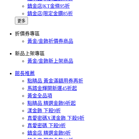
鎮金店|KT金條95折
鎮金店|限定金鑽85折
更多
折價券專區
黃金/金飾折價券商品
新品上架專區
黃金/金飾新上架商品
館長推薦
點睛品 黃金滿額用券再折
馬踏金輝開新運45折起
黃金全品項
點睛品 精選金飾9折起
漾金飾 下殺9折
真愛密碼X漾金飾 下殺9折
真愛密碼 下殺9折
鎮金店 精選金飾9折