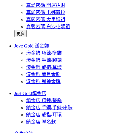
真愛密碼 開運招財
真愛密碼 卡娜赫拉
真愛密碼 大甲媽祖
真愛密碼 白沙屯媽祖
更多
Jove Gold 漾金飾
漾金飾 項鍊/墜飾
漾金飾 手鍊/腳鍊
漾金飾 戒指/耳環
漾金飾 彌月金飾
漾金飾 謝神金牌
Just Gold鎮金店
鎮金店 項鍊/墜飾
鎮金店 手鐲/手鍊/串珠
鎮金店 戒指/耳環
鎮金店 聯名款