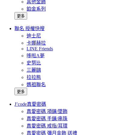
其他金飾
鉑金系列
更多
聯名 授權快搜
迪士尼
卡娜赫拉
LINE Friends
哆啦A夢
史努比
三麗鷗
拉拉熊
媽祖聯名
更多
J’code真愛密碼
真愛密碼 項鍊/墜飾
真愛密碼 手鍊/串珠
真愛密碼 戒指/耳環
真愛密碼 彌月金飾 送禮