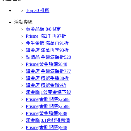
Top 30 推薦
活動專區
黃金品類 8/8限定
Prisme |滿2千再97折
今生金飾|滿萬再91折
鎮金店|滿萬再享93折
點睛品|金鑽滿額折520
Prisme|黃金項鍊$848
鎮金店|金鑽滿額折777
鎮金店|精選手繩88折
鎮金店|精選金鑽9折
漾金飾|1公克金條下殺
Prisme|金飾限時$2688
Prisme|金飾限時$2588
Prisme|黃金項鍊$888
漾金飾|0.1台錢特惠價
Prisme|金飾限時$948