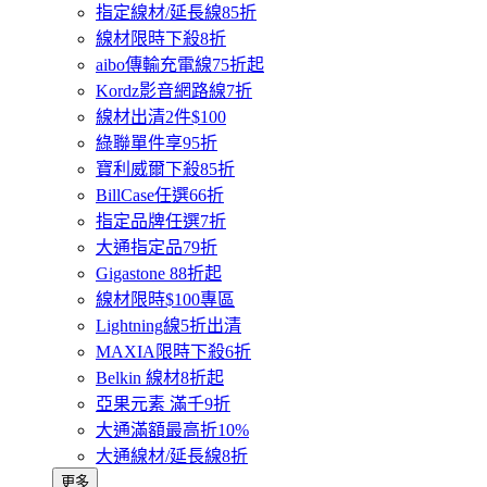
指定線材/延長線85折
線材限時下殺8折
aibo傳輸充電線75折起
Kordz影音網路線7折
線材出清2件$100
綠聯單件享95折
寶利威爾下殺85折
BillCase任選66折
指定品牌任選7折
大通指定品79折
Gigastone 88折起
線材限時$100專區
Lightning線5折出清
MAXIA限時下殺6折
Belkin 線材8折起
亞果元素 滿千9折
大通滿額最高折10%
大通線材/延長線8折
更多