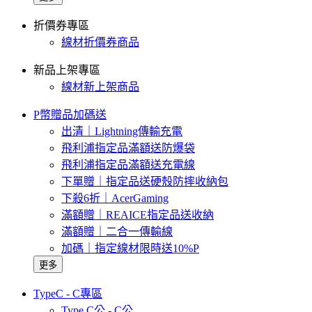
折價券專區
線材折價券商品
新品上架專區
線材新上架商品
P幣贈品加碼送
出清｜Lightning傳輸充電
飛利浦指定品滿額送防爆袋
飛利浦指定品滿額送充電線
下單贈｜指定品送硬殼防摔收納包
下殺6折｜AcerGaming
滿額贈｜REAICE指定品送收納
滿額贈｜二合一傳輸線
加碼｜指定線材限時送10%P
更多
TypeC - C專區
Type C公 - C公