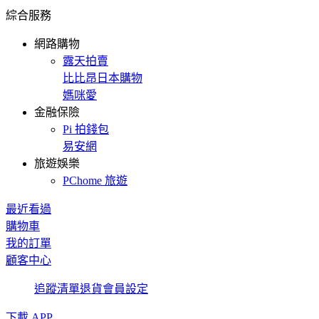
綜合服務
網路購物
露天拍賣
比比昂日本購物
媽咪愛
金融保險
Pi 拍錢包
易安網
旅遊娛樂
PChome 旅遊
最近看過
購物車
我的訂單
顧客中心
追蹤清單
退貨
會員設定
下載 APP