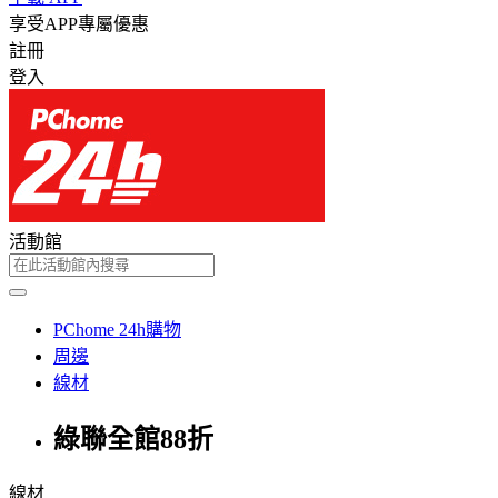
享受APP專屬優惠
註冊
登入
活動館
PChome 24h購物
周邊
線材
綠聯全館88折
線材