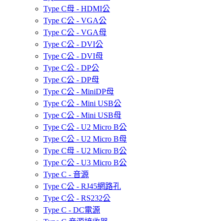
Type C母 - HDMI公
Type C公 - VGA公
Type C公 - VGA母
Type C公 - DVI公
Type C公 - DVI母
Type C公 - DP公
Type C公 - DP母
Type C公 - MiniDP母
Type C公 - Mini USB公
Type C公 - Mini USB母
Type C公 - U2 Micro B公
Type C公 - U2 Micro B母
Type C母 - U2 Micro B公
Type C公 - U3 Micro B公
Type C - 音源
Type C公 - RJ45網路孔
Type C公 - RS232公
Type C - DC電源