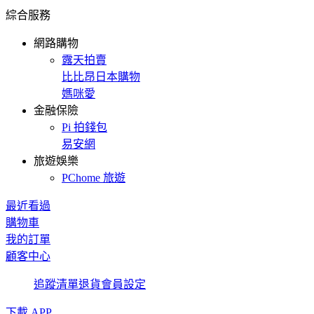
綜合服務
網路購物
露天拍賣
比比昂日本購物
媽咪愛
金融保險
Pi 拍錢包
易安網
旅遊娛樂
PChome 旅遊
最近看過
購物車
我的訂單
顧客中心
追蹤清單
退貨
會員設定
下載 APP