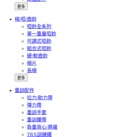
更多
槓/啞/壺鈴
啞鈴全系列
單一重量啞鈴
可調式啞鈴
組合式啞鈴
硬/軟壺鈴
槓片
長槓
更多
重訓配件
拉力/助力帶
彈力帶
重訓手套
重訓腰帶
負重背心/周邊
TRX訓練繩