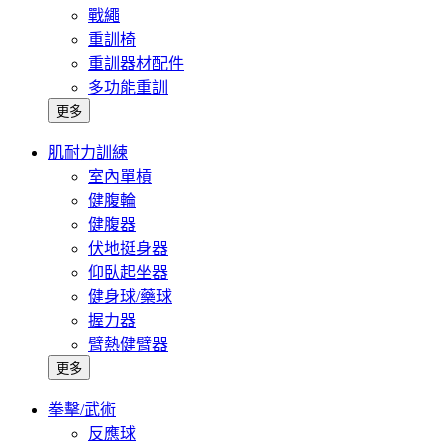
戰繩
重訓椅
重訓器材配件
多功能重訓
更多
肌耐力訓練
室內單槓
健腹輪
健腹器
伏地挺身器
仰臥起坐器
健身球/藥球
握力器
臂熱健臂器
更多
拳擊/武術
反應球