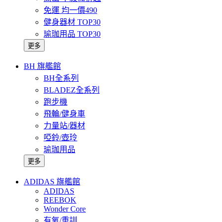
免運 均一價490
健身器材 TOP30
瑜珈用品 TOP30
更多
BH 旗艦館
BH全系列
BLADEZ全系列
跑步機
飛輪/健身車
力量站/器材
啞鈴/壺玲
瑜珈用品
更多
ADIDAS 旗艦館
ADIDAS
REEBOK
Wonder Core
有氧/重訓