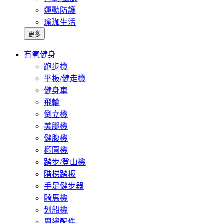
運動防護
瑜珈生活
更多
有氧健身
跑步機
平板/健走機
健身車
飛輪
倒立機
美腿機
健腹機
橢圓機
踏步/登山機
階梯踏板
手足健步器
騎馬機
划船機
周邊配件