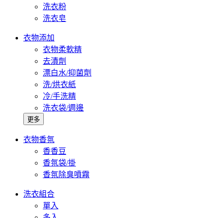
洗衣粉
洗衣皂
衣物添加
衣物柔軟精
去漬劑
漂白水/抑菌劑
洗/烘衣紙
冷/手洗精
洗衣袋/週邊
更多
衣物香氛
香香豆
香氛袋/掛
香氛除臭噴霧
洗衣組合
單入
多入