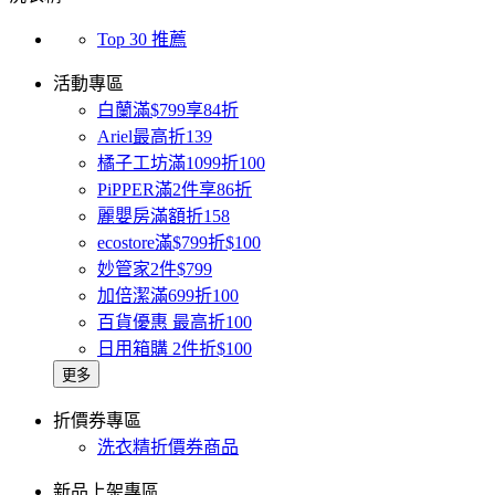
Top 30 推薦
活動專區
白蘭滿$799享84折
Ariel最高折139
橘子工坊滿1099折100
PiPPER滿2件享86折
麗嬰房滿額折158
ecostore滿$799折$100
妙管家2件$799
加倍潔滿699折100
百貨優惠 最高折100
日用箱購 2件折$100
更多
折價券專區
洗衣精折價券商品
新品上架專區