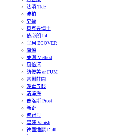
汰漬 Tide
沛柏
皂福
貝克曼博士
依必朗 ibl
宜珂 ECOVER
南僑
美則 Method
風倍清
紡優美 ar FUM
茶樹莊園
淨毒五郎
清淨海
普洛斯 Prosi
新奇
熊寶貝
碧蓮 Vanish
德國達麗 Dalli