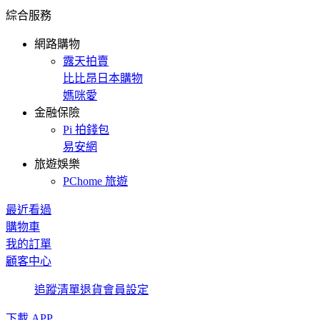
綜合服務
網路購物
露天拍賣
比比昂日本購物
媽咪愛
金融保險
Pi 拍錢包
易安網
旅遊娛樂
PChome 旅遊
最近看過
購物車
我的訂單
顧客中心
追蹤清單
退貨
會員設定
下載 APP