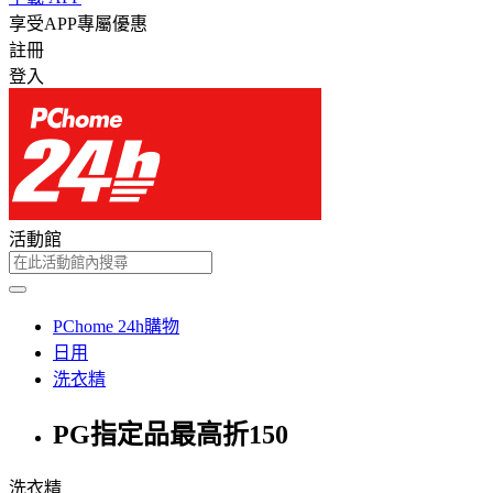
享受APP專屬優惠
註冊
登入
活動館
PChome 24h購物
日用
洗衣精
PG指定品最高折150
洗衣精