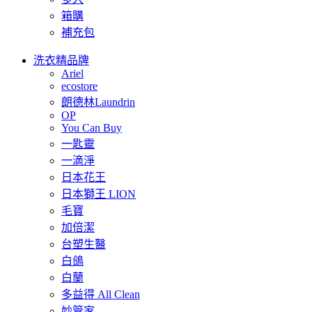
箱購
補充包
洗衣精品牌
Ariel
ecostore
朗德林Laundrin
OP
You Can Buy
一匙靈
一滴淨
日本花王
日本獅王 LION
毛寶
加倍潔
台塑生醫
白鴿
白蘭
多益得 All Clean
妙管家