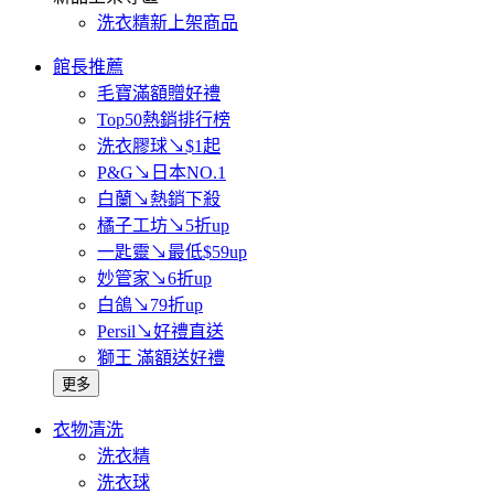
洗衣精新上架商品
館長推薦
毛寶滿額贈好禮
Top50熱銷排行榜
洗衣膠球↘$1起
P&G↘日本NO.1
白蘭↘熱銷下殺
橘子工坊↘5折up
一匙靈↘最低$59up
妙管家↘6折up
白鴿↘79折up
Persil↘好禮直送
獅王 滿額送好禮
更多
衣物清洗
洗衣精
洗衣球