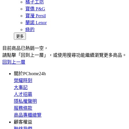
橘子工坊
寶僑 P&G
寶瀅 Persil
蘭諾 Lenor
綠的
更多
目前商品已熱銷一空，
請點擊「回到上一層」，或使用搜尋功能繼續瀏覽更多商品。
回到上一層
關於PChome24h
榮耀時刻
大事記
人才招募
隱私權聲明
服務條款
商品專櫃總覽
顧客權益
聯絡我們