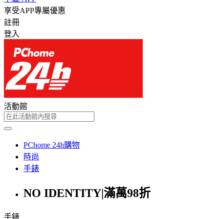
享受APP專屬優惠
註冊
登入
活動館
PChome 24h購物
時尚
手錶
NO IDENTITY|滿萬98折
手錶