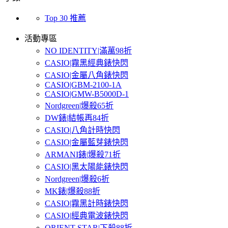
Top 30 推薦
活動專區
NO IDENTITY|滿萬98折
CASIO|霧黑經典錶快閃
CASIO|金屬八角錶快閃
CASIO|GBM-2100-1A
CASIO|GMW-B5000D-1
Nordgreen|爆殺65折
DW錶|結帳再84折
CASIO|八角計時快閃
CASIO|金屬藍芽錶快閃
ARMANI錶|爆殺71折
CASIO|黑太陽能錶快閃
Nordgreen|爆殺6折
MK錶|爆殺88折
CASIO|霧黑計時錶快閃
CASIO|經典電波錶快閃
ORIENT STAR|下殺88折