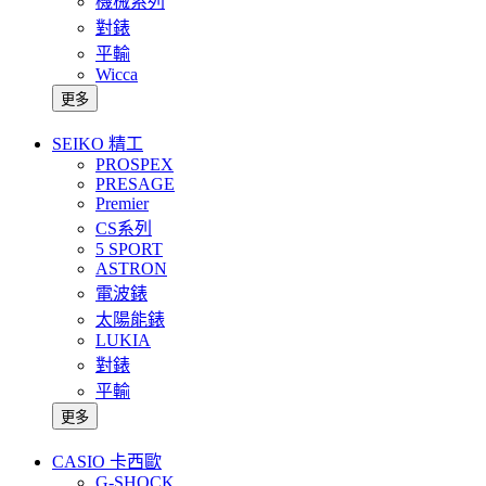
機械系列
對錶
平輸
Wicca
更多
SEIKO 精工
PROSPEX
PRESAGE
Premier
CS系列
5 SPORT
ASTRON
電波錶
太陽能錶
LUKIA
對錶
平輸
更多
CASIO 卡西歐
G-SHOCK