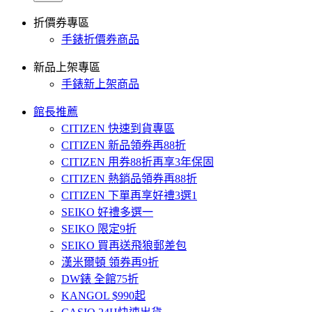
折價券專區
手錶折價券商品
新品上架專區
手錶新上架商品
館長推薦
CITIZEN 快速到貨專區
CITIZEN 新品領券再88折
CITIZEN 用券88折再享3年保固
CITIZEN 熱銷品領券再88折
CITIZEN 下單再享好禮3選1
SEIKO 好禮多選一
SEIKO 限定9折
SEIKO 買再送飛狼郵差包
漢米爾頓 領券再9折
DW錶 全館75折
KANGOL $990起