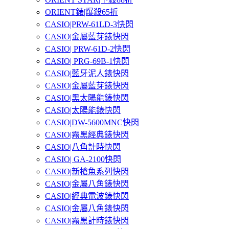
ORIENT錶|爆殺65折
CASIO|PRW-61LD-3快閃
CASIO|金屬藍芽錶快閃
CASIO| PRW-61D-2快閃
CASIO| PRG-69B-1快閃
CASIO|藍牙泥人錶快閃
CASIO|金屬藍芽錶快閃
CASIO|黑太陽能錶快閃
CASIO|太陽能錶快閃
CASIO|DW-5600MNC快閃
CASIO|霧黑經典錶快閃
CASIO|八角計時快閃
CASIO| GA-2100快閃
CASIO|新槍魚系列快閃
CASIO|金屬八角錶快閃
CASIO|經典電波錶快閃
CASIO|金屬八角錶快閃
CASIO|霧黑計時錶快閃