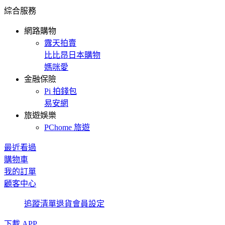
綜合服務
網路購物
露天拍賣
比比昂日本購物
媽咪愛
金融保險
Pi 拍錢包
易安網
旅遊娛樂
PChome 旅遊
最近看過
購物車
我的訂單
顧客中心
追蹤清單
退貨
會員設定
下載 APP