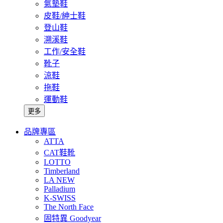
氣墊鞋
皮鞋/紳士鞋
登山鞋
溯溪鞋
工作/安全鞋
靴子
涼鞋
拖鞋
運動鞋
更多
品牌專區
ATTA
CAT鞋靴
LOTTO
Timberland
LA NEW
Palladium
K-SWISS
The North Face
固特異 Goodyear