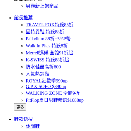
男鞋新上架商品
館長推薦
TRAVEL FOX特殺85折
固特異鞋 特殺88折
Palladium 88折+5%P幣
Walk In Pitas 特殺8折
Merrell邁樂 全館91折起
K-SWISS 特殺88折起
防水鞋最高折600
人氣熱銷鞋
ROYAL狂歡季990up
G.P X SOFO $390up
WALKING ZONE 全館9折
FitFlop夏日男鞋精選$1688up
更多
鞋款快搜
休閒鞋