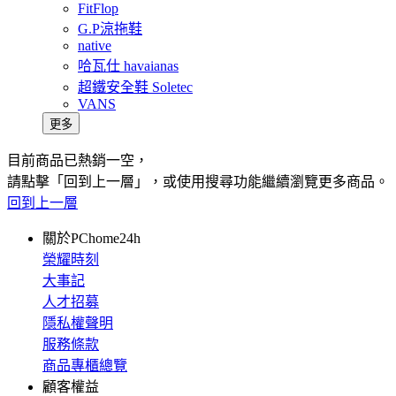
FitFlop
G.P涼拖鞋
native
哈瓦仕 havaianas
超鐵安全鞋 Soletec
VANS
更多
目前商品已熱銷一空，
請點擊「回到上一層」，或使用搜尋功能繼續瀏覽更多商品。
回到上一層
關於PChome24h
榮耀時刻
大事記
人才招募
隱私權聲明
服務條款
商品專櫃總覽
顧客權益