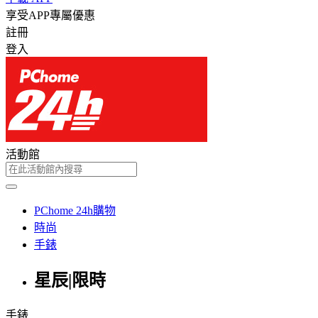
享受APP專屬優惠
註冊
登入
活動館
PChome 24h購物
時尚
手錶
星辰|限時
手錶