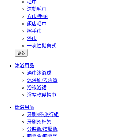
毛巾
運動毛巾
方巾/手帕
飯店毛巾
擦手巾
浴巾
一次性拋棄式
更多
沐浴用品
澡巾沐浴球
沐浴刷/去角質
浴袍浴裙
浴帽乾髮帽巾
衛浴用品
牙刷/杯/旅行組
牙刷架杯架
分裝瓶/擠壓瓶
肥皂盒/肥皂架