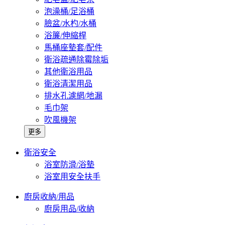
泡澡桶/足浴桶
臉盆/水杓/水桶
浴簾/伸縮桿
馬桶座墊套/配件
衛浴疏通除霉除垢
其他衛浴用品
衛浴清潔用品
排水孔濾網/地漏
毛巾架
吹風機架
更多
衛浴安全
浴室防滑/浴墊
浴室用安全扶手
廚房收納/用品
廚房用品/收納