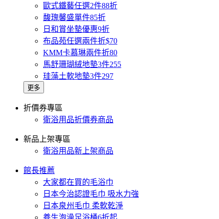
歐式鐵藝任選2件88折
馥瑰馨盛單件85折
日和賞坐墊優惠9折
布品苑任選兩件折$70
KMM卡慕琳兩件折80
馬舒珊瑚絨地墊3件255
珪藻土軟地墊3件297
更多
折價券專區
衛浴用品折價券商品
新品上架專區
衛浴用品新上架商品
館長推薦
大家都在買的毛浴巾
日本今治認證毛巾 吸水力強
日本泉州毛巾 柔軟乾淨
養生泡澡足浴桶6折起