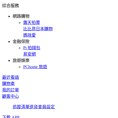
綜合服務
網路購物
露天拍賣
比比昂日本購物
媽咪愛
金融保險
Pi 拍錢包
易安網
旅遊娛樂
PChome 旅遊
最近看過
購物車
我的訂單
顧客中心
追蹤清單
退貨
會員設定
下載 APP