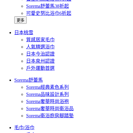
Sorema舒蕾馬38折起
可愛史努比浴巾6折起
更多
日本桃雪
質感居家毛巾
人氣精選浴巾
日本今治認證
日本泉州認證
戶外運動首選
Sorema舒蕾馬
Sorema經典素色系列
Sorema品味設計系列
Sorema奢華時尚浴袍
Sorema奢華時尚衛浴品
Sorema衛浴廚房腳踏墊
毛巾/浴巾