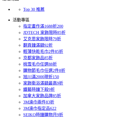
Top 30 推薦
活動專區
指定畫作滿1688折200
JDTECH 家飾限時85折
艾克思家飾限時79折
翻頁鐘滿額92折
輕薄快乾毛巾2件85折
京都家飾品85折
桃雪毛巾任選88折
購物節毛巾任選2件8折
旭川滿2000現折150
家飾衛浴滿額最高9折
鐵藝時鐘下殺9折
加拿大家飾品牌85折
3M澡巾兩件83折
3M澡巾指定品622
SEIKO時鐘購物月9折