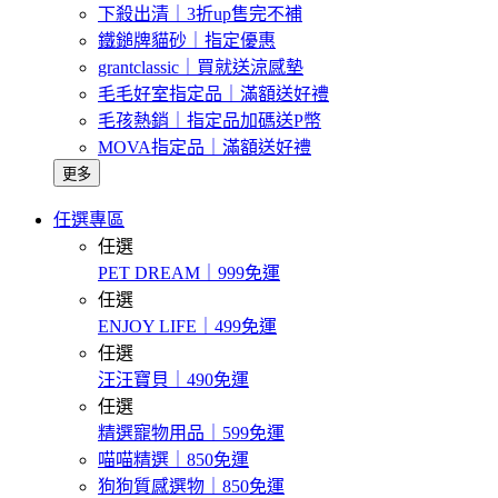
下殺出清｜3折up售完不補
鐵鎚牌貓砂｜指定優惠
grantclassic｜買就送涼感墊
毛毛好室指定品｜滿額送好禮
毛孩熱銷｜指定品加碼送P幣
MOVA指定品｜滿額送好禮
更多
任選專區
任選
PET DREAM｜999免運
任選
ENJOY LIFE｜499免運
任選
汪汪寶貝｜490免運
任選
精選寵物用品｜599免運
喵喵精選｜850免運
狗狗質感選物｜850免運