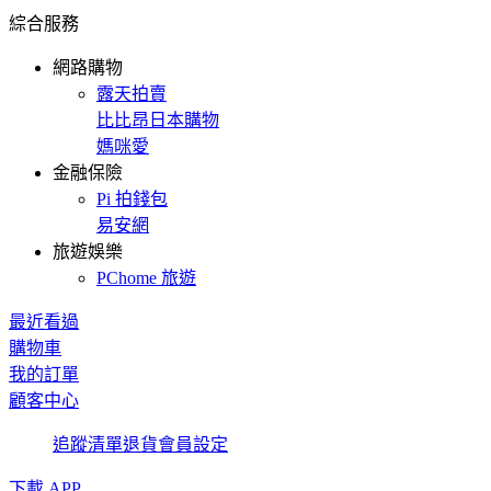
綜合服務
網路購物
露天拍賣
比比昂日本購物
媽咪愛
金融保險
Pi 拍錢包
易安網
旅遊娛樂
PChome 旅遊
最近看過
購物車
我的訂單
顧客中心
追蹤清單
退貨
會員設定
下載 APP