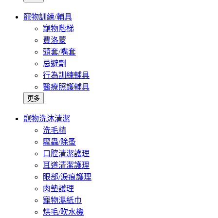
寵物訓練/輔具
寵物階梯
費洛蒙
頭套/嘴套
忌避劑
行為訓練輔具
醫療照護輔具
更多
寵物洗沐清潔
洗毛精
驅蟲/除蚤
口腔清潔護理
耳道清潔護理
眼部/淚痕護理
肉墊護理
寵物濕紙巾
烘毛/吹水機