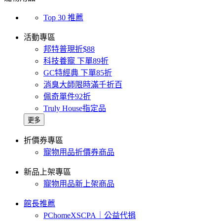
Top 30 推薦
活動專區
邦特普現折$88
科技養寵 下單89折
GC特經典 下單85折
消臭大師限時滿千折百
佩奇單件92折
Truly House指定品
更多
折價券專區
寵物用品折價券商品
新品上架專區
寵物用品新上架商品
館長推薦
PChomeXSCPA｜公益代捐