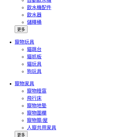
自動飲水機
飲水機配件
飲水器
儲糧桶
更多
寵物玩具
貓跳台
貓抓板
貓玩具
狗玩具
寵物家具
寵物睡窩
飛行床
寵物地墊
寵物圍欄
寵物籠/屋
人寵共用家具
更多