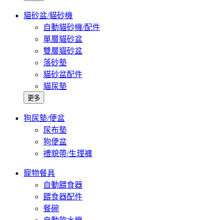
貓砂盆/貓砂機
自動貓砂機/配件
單層貓砂盆
雙層貓砂盆
落砂墊
貓砂盆配件
貓尿墊
更多
狗尿墊/便盆
尿布墊
狗便盆
禮貌帶/生理褲
寵物餐具
自動餵食器
餵食器配件
餐碗