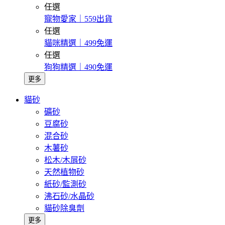
任選
寵物愛家｜559出貨
任選
貓咪精選｜499免運
任選
狗狗精選｜490免運
更多
貓砂
礦砂
豆腐砂
混合砂
木薯砂
松木/木屑砂
天然植物砂
紙砂/監測砂
沸石砂/水晶砂
貓砂除臭劑
更多