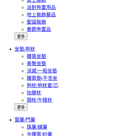
桌上擺飾
派對佈置用品
地上裝飾藝品
聖誕裝飾
春節佈置品
更多
坐墊/抱枕
腰靠坐墊
美臀坐墊
涼感/一般坐墊
腰靠墊(不含坐
抱枕/抱枕套/芯
抬腿枕
頸枕/午睡枕
更多
窗簾/門簾
珠簾/線簾
半腰窗/紗簾