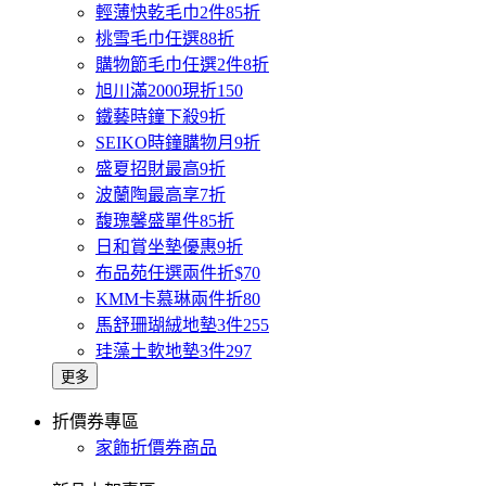
輕薄快乾毛巾2件85折
桃雪毛巾任選88折
購物節毛巾任選2件8折
旭川滿2000現折150
鐵藝時鐘下殺9折
SEIKO時鐘購物月9折
盛夏招財最高9折
波蘭陶最高享7折
馥瑰馨盛單件85折
日和賞坐墊優惠9折
布品苑任選兩件折$70
KMM卡慕琳兩件折80
馬舒珊瑚絨地墊3件255
珪藻土軟地墊3件297
更多
折價券專區
家飾折價券商品