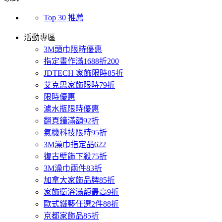
Top 30 推薦
活動專區
3M頭巾限時優惠
指定畫作滿1688折200
JDTECH 家飾限時85折
艾克思家飾限時79折
限時優惠
濾水瓶限時優惠
翻頁鐘滿額92折
氣機科技限時95折
3M澡巾指定品622
復古壁飾下殺75折
3M澡巾兩件83折
加拿大家飾品牌85折
家飾衛浴滿額最高9折
歐式鐵藝任選2件88折
京都家飾品85折