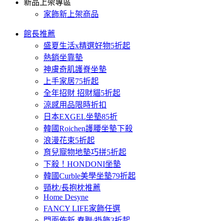
新品上架專區
家飾新上架商品
館長推薦
盛夏生活x精選好物5折起
熱銷坐靠墊
神膚奇肌護脊坐墊
上手家居75折起
全年招財 招財貓5折起
涼感用品限時折扣
日本EXGEL坐墊85折
韓國Roichen護腰坐墊下殺
浪漫花束5折起
育兒寵物地墊巧拼5折起
下殺！HONDONI坐墊
韓國Curble美學坐墊79折起
頸枕/長抱枕推薦
Home Desyne
FANCY LIFE家飾任選
門面佈新 春聯/掛飾3折起