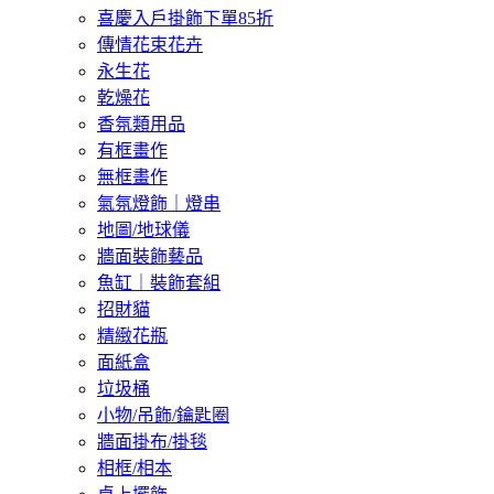
喜慶入戶掛飾下單85折
傳情花束花卉
永生花
乾燥花
香氛類用品
有框畫作
無框畫作
氣氛燈飾｜燈串
地圖/地球儀
牆面裝飾藝品
魚缸｜裝飾套組
招財貓
精緻花瓶
面紙盒
垃圾桶
小物/吊飾/鑰匙圈
牆面掛布/掛毯
相框/相本