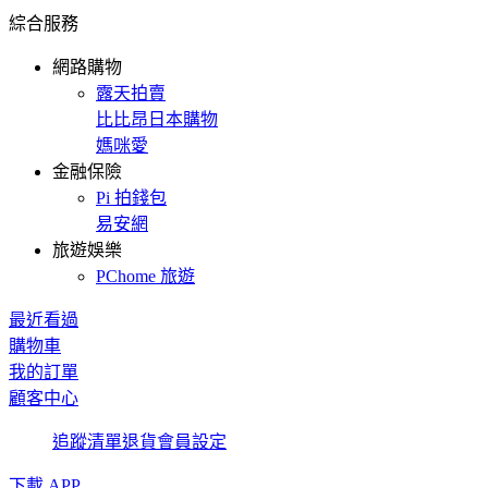
綜合服務
網路購物
露天拍賣
比比昂日本購物
媽咪愛
金融保險
Pi 拍錢包
易安網
旅遊娛樂
PChome 旅遊
最近看過
購物車
我的訂單
顧客中心
追蹤清單
退貨
會員設定
下載 APP