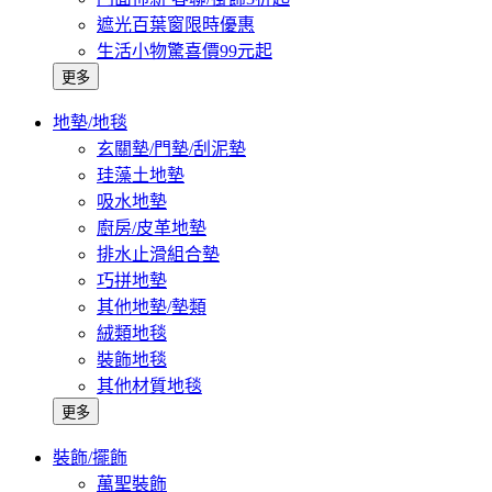
遮光百葉窗限時優惠
生活小物驚喜價99元起
更多
地墊/地毯
玄關墊/門墊/刮泥墊
珪藻土地墊
吸水地墊
廚房/皮革地墊
排水止滑組合墊
巧拼地墊
其他地墊/墊類
絨類地毯
裝飾地毯
其他材質地毯
更多
裝飾/擺飾
萬聖裝飾