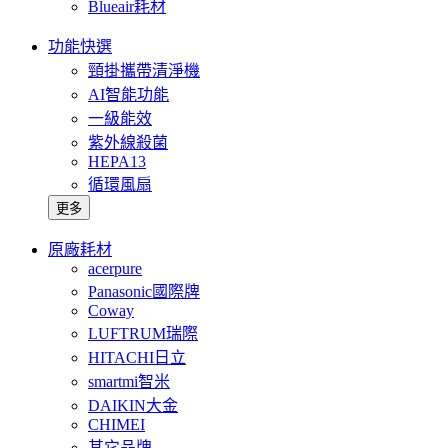
Blueair耗材
功能快選
頸掛攜帶清淨機
AI智能功能
一級能效
紫外線殺菌
HEPA13
循環風扇
更多
原廠耗材
acerpure
Panasonic國際牌
Coway
LUFTRUM瑞際
HITACHI日立
smartmi智米
DAIKIN大金
CHIMEI
其它品牌