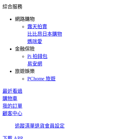
綜合服務
網路購物
露天拍賣
比比昂日本購物
媽咪愛
金融保險
Pi 拍錢包
易安網
旅遊娛樂
PChome 旅遊
最近看過
購物車
我的訂單
顧客中心
追蹤清單
退貨
會員設定
下載 APP