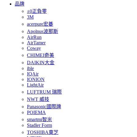
品牌
±0正負零
3M
acerpure宏碁
Apolnus波那斯
AirRun
AirTamer
Coway
CHIMEI奇美
DAIKIN大金
ible
IQAir
IONION
LightAir
LUFTRUM 瑞際
NWT 威技
Panasonic國際牌
POIEMA
smartmi智米
Stadler Form
TOSHIBA東芝