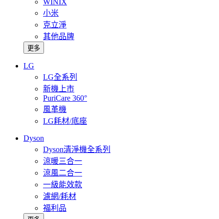
WINIX
小米
克立淨
其他品牌
更多
LG
LG全系列
新機上市
PuriCare 360°
風革機
LG耗材/底座
Dyson
Dyson清淨機全系列
涼暖三合一
涼風二合一
一級能效款
濾網/耗材
福利品