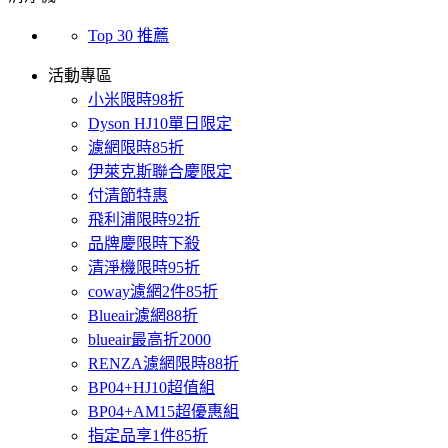
Top 30 推薦
活動專區
小米限時98折
Dyson HJ10單日限定
濾網限時85折
伊萊克斯聯合慶限定
付清節特惠
飛利浦限時92折
品牌慶限時下殺
清淨機限時95折
coway濾網2件85折
Blueair濾網88折
blueair最高折2000
RENZA濾網限時88折
BP04+HJ10超值組
BP04+AM15超優惠組
指定品享1件85折