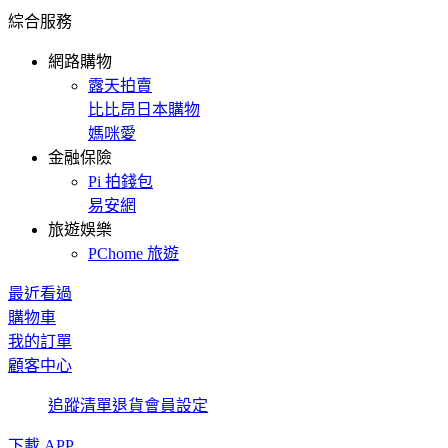
綜合服務
網路購物
露天拍賣
比比昂日本購物
媽咪愛
金融保險
Pi 拍錢包
易安網
旅遊娛樂
PChome 旅遊
最近看過
購物車
我的訂單
顧客中心
追蹤清單
退貨
會員設定
下載 APP