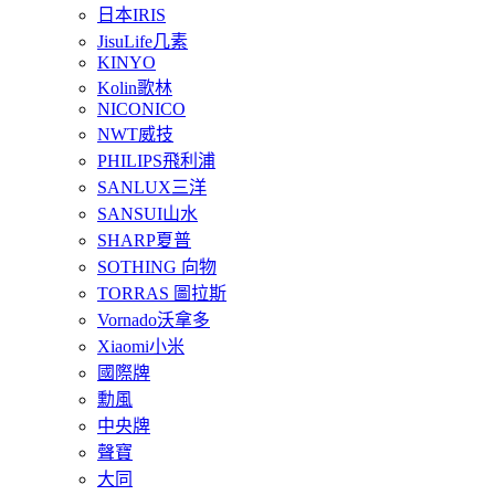
日本IRIS
JisuLife几素
KINYO
Kolin歌林
NICONICO
NWT威技
PHILIPS飛利浦
SANLUX三洋
SANSUI山水
SHARP夏普
SOTHING 向物
TORRAS 圖拉斯
Vornado沃拿多
Xiaomi小米
國際牌
勳風
中央牌
聲寶
大同