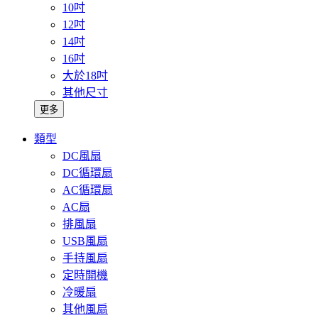
10吋
12吋
14吋
16吋
大於18吋
其他尺寸
更多
類型
DC風扇
DC循環扇
AC循環扇
AC扇
排風扇
USB風扇
手持風扇
定時開機
冷暖扇
其他風扇