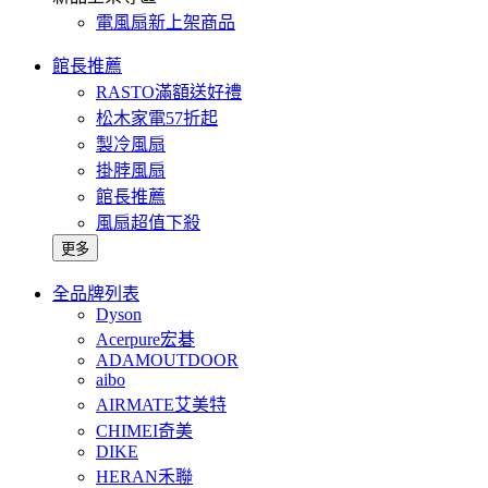
電風扇新上架商品
館長推薦
RASTO滿額送好禮
松木家電57折起
製冷風扇
掛脖風扇
館長推薦
風扇超值下殺
更多
全品牌列表
Dyson
Acerpure宏碁
ADAMOUTDOOR
aibo
AIRMATE艾美特
CHIMEI奇美
DIKE
HERAN禾聯