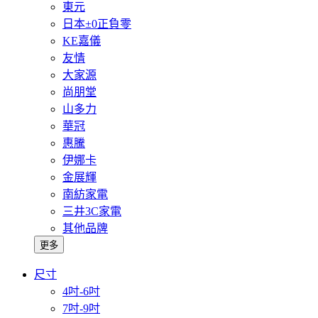
東元
日本±0正負零
KE嘉儀
友情
大家源
尚朋堂
山多力
華冠
惠騰
伊娜卡
金展輝
南紡家電
三井3C家電
其他品牌
更多
尺寸
4吋-6吋
7吋-9吋