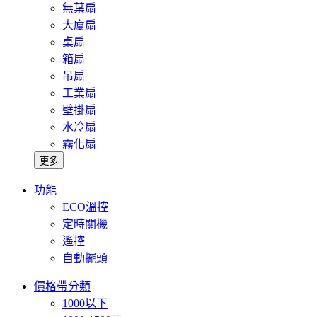
無葉扇
大廈扇
桌扇
箱扇
吊扇
工業扇
壁掛扇
水冷扇
霧化扇
更多
功能
ECO溫控
定時關機
遙控
自動擺頭
價格帶分類
1000以下