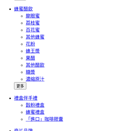
蜂蜜醋飲
龍眼蜜
荔枝蜜
百花蜜
其他蜂蜜
花粉
蜂王漿
果醋
其他醋飲
糖漿
濃縮原汁
更多
禮盒伴手禮
穀粉禮盒
蜂蜜禮盒
「進口」咖啡膠囊
麥片品牌