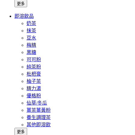
更多
即溶飲品
奶茶
抹茶
豆水
梅精
黑糖
可可粉
純茶粉
枇杷膏
柚子茶
精力湯
優格粉
仙草/冬瓜
薑茶薑黃粉
養生調理茶
其他即溶飲
更多