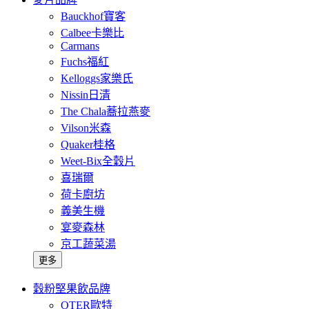
Bauckhof寶客
Calbee卡樂比
Carmans
Fuchs福紅
Kelloggs家樂氏
Nissin日清
The Chala蕎拉燕麥
Vilson米森
Quaker桂格
Weet-Bix全穀片
喜瑞爾
荷卡廚坊
義美生機
宴麥森林
京工蔬菜湯
更多
穀粉堅果飲品牌
OTER歐特