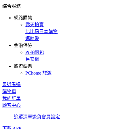
綜合服務
網路購物
露天拍賣
比比昂日本購物
媽咪愛
金融保險
Pi 拍錢包
易安網
旅遊娛樂
PChome 旅遊
最近看過
購物車
我的訂單
顧客中心
追蹤清單
退貨
會員設定
下載 APP