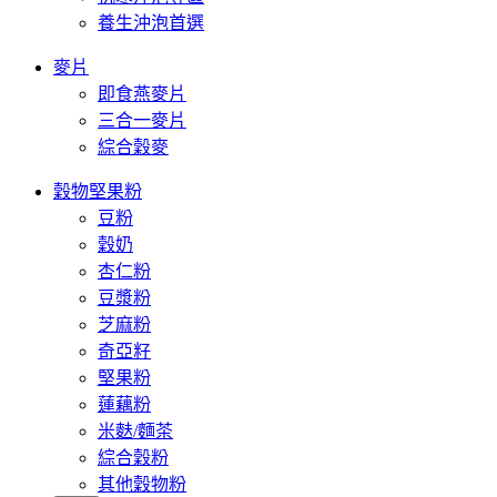
養生沖泡首選
麥片
即食燕麥片
三合一麥片
綜合穀麥
穀物堅果粉
豆粉
穀奶
杏仁粉
豆漿粉
芝麻粉
奇亞籽
堅果粉
蓮藕粉
米麩/麵茶
綜合穀粉
其他穀物粉