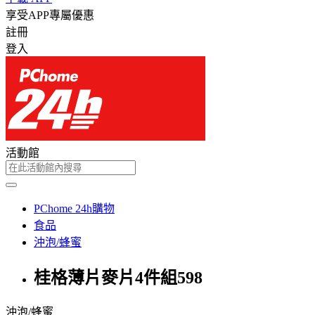
享受APP專屬優惠
註冊
登入
活動館
PChome 24h購物
食品
沖泡/蜂蜜
桂格薄片麥片4件組598
沖泡/蜂蜜