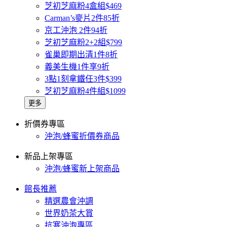
芝初芝麻粉4盒組$469
Carman’s麥片2件85折
京工沖泡 2件94折
芝初芝麻粉2+2組$799
雀巢即期出清1件8折
義美生機1件享9折
3點1刻拿鐵任3件$399
芝初芝麻粉4件組$1099
更多
折價券專區
沖泡/蜂蜜折價券商品
新品上架專區
沖泡/蜂蜜新上架商品
館長推薦
精選農會沖調
世界奶茶大賞
抗寒沖泡專區