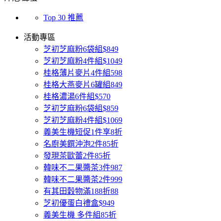
Top 30 推薦
活動專區
芝初芝麻粉6袋組$849
芝初芝麻粉4件組$1049
桂格薄片麥片4件組598
桂格大燕麥片6罐組849
桂格濃湯6件組$570
芝初芝麻粉6袋組$859
芝初芝麻粉4件組$1069
義美生機短促1件享8折
名廚美饌沖泡2件85折
發現茶歐蕾2件85折
韓味不二果醬茶3件987
韓味不二果醬茶2件999
有其田穀物滿188折88
芝初優蛋白禮盒$949
義美生機 多件組85折