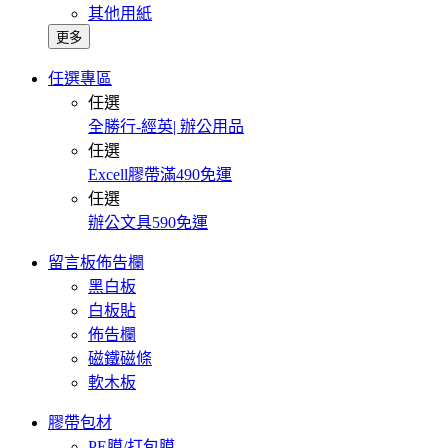
其他用紙
更多
任選專區
任選
全勝行-經英| 辦公用品
任選
Excell膠帶滿490免運
任選
辦公文具590免運
留言板佈告欄
黑白板
白板貼
佈告欄
磁鐵磁條
軟木板
膠帶包材
PE膜/打包膜