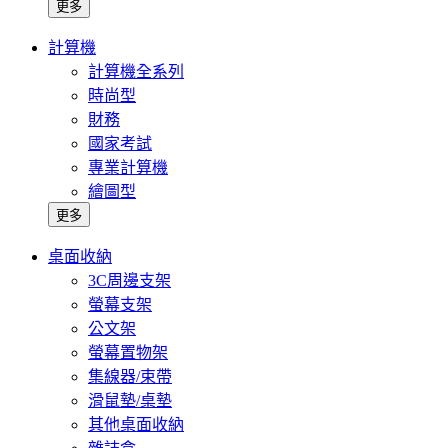
更多
計算機
計算機全系列
時尚型
財務
國家考試
專業計算機
繪圖型
更多
桌面收納
3C周邊支架
螢幕支架
公文架
螢幕置物架
集線器/束帶
滑鼠墊/桌墊
其他桌面收納