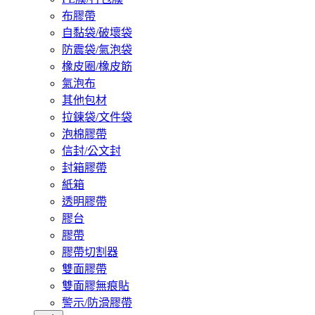
布膠帶
自黏袋/破壞袋
防震袋/氣泡袋
橡皮圈/橡皮筋
氣泡布
其他包材
拉鍊袋/文件袋
泡棉膠帶
信封/公文封
封箱膠帶
紙箱
透明膠帶
膠台
膠帶
膠帶切割器
雙面膠帶
雙面膠無痕貼
警示/防滑膠帶