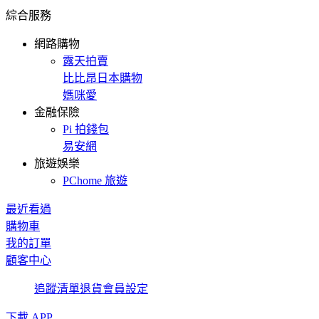
綜合服務
網路購物
露天拍賣
比比昂日本購物
媽咪愛
金融保險
Pi 拍錢包
易安網
旅遊娛樂
PChome 旅遊
最近看過
購物車
我的訂單
顧客中心
追蹤清單
退貨
會員設定
下載 APP