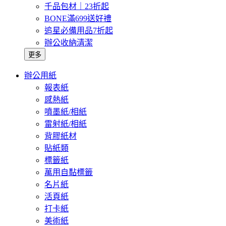
千品包材｜23折起
BONE滿699送好禮
追星必備用品7折起
辦公收納清潔
更多
辦公用紙
報表紙
感熱紙
噴墨紙/相紙
雷射紙/相紙
背膠紙材
貼紙類
標籤紙
萬用自黏標籤
名片紙
活頁紙
打卡紙
美術紙