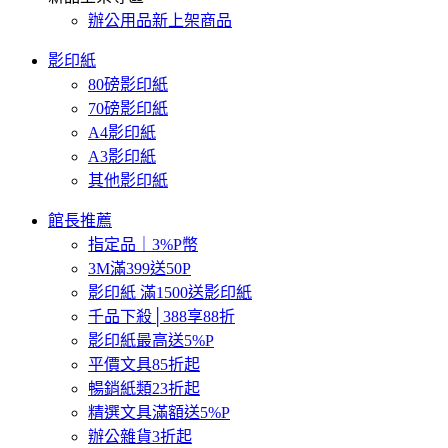
辦公用品新上架商品
影印紙
80磅影印紙
70磅影印紙
A4影印紙
A3影印紙
其他影印紙
館長推薦
指定品｜3%P幣
3M滿399送50P
影印紙 滿1500送影印紙
千品下殺│388享88折
影印紙最高送5%P
平價文具85折起
暢銷紙類23折起
精選文具滿額送5%P
辦公雜貨3折起