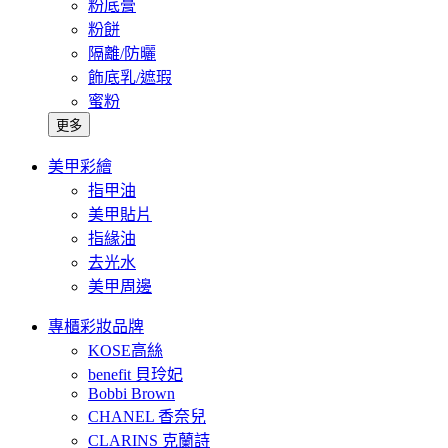
粉底膏
粉餅
隔離/防曬
飾底乳/遮瑕
蜜粉
更多
美甲彩繪
指甲油
美甲貼片
指緣油
去光水
美甲周邊
專櫃彩妝品牌
KOSE高絲
benefit 貝玲妃
Bobbi Brown
CHANEL 香奈兒
CLARINS 克蘭詩