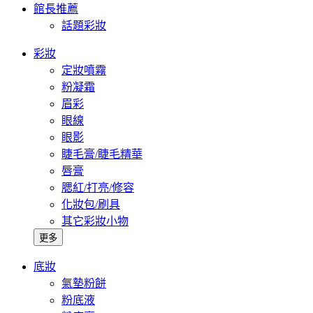
館長推薦
話題彩妝
彩妝
定妝噴霧
粉凝霜
眉彩
眼線
眼影
睫毛膏/睫毛精華
唇膏
腮紅/打亮/修容
化妝包/刷具
其它彩妝小物
更多
底妝
氣墊粉餅
粉底液