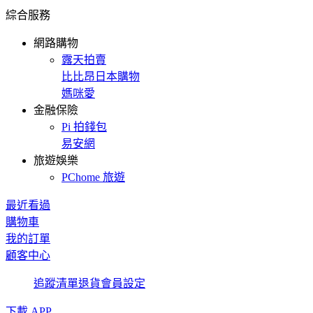
綜合服務
網路購物
露天拍賣
比比昂日本購物
媽咪愛
金融保險
Pi 拍錢包
易安網
旅遊娛樂
PChome 旅遊
最近看過
購物車
我的訂單
顧客中心
追蹤清單
退貨
會員設定
下載 APP