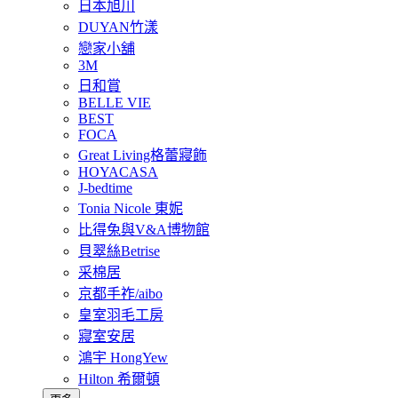
日本旭川
DUYAN竹漾
戀家小舖
3M
日和賞
BELLE VIE
BEST
FOCA
Great Living格蕾寢飾
HOYACASA
J-bedtime
Tonia Nicole 東妮
比得兔與V&A博物館
貝翠絲Betrise
采棉居
京都手祚/aibo
皇室羽毛工房
寢室安居
鴻宇 HongYew
Hilton 希爾頓