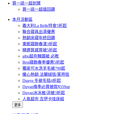
買一送一超划算
買一送一超值回饋
本月活動區
義大利La Belle特會5折起
聯合寢具出清優惠
熱銷床寢年終回饋
東妮寢飾春漾3折起
精選質感厚被5折起
aibo超夯韓國被 必敗
Best寢飾春季優惠5折起
獨家可水洗羊毛被799起
暖心熱銷 法蘭絨毯/軍用毯
Duayn 冬被毛毯4折起
Duyan換季必買被款$559up
Duyan冰冰被/涼被3折起
人氣超夯 吉伊卡哇床組
更多