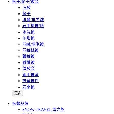
被子/毯子/被套
涼被
毯子
法蘭/羊羔絨
石墨烯被/毯
水洗被
羊毛被
羽絨/羽毛被
羽絲絨被
蠶絲被
纖維被
薄被套
兩用被套
被套被件
四季被
更多
被類品牌
SNOW TRAVEL 雪之旅