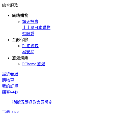
綜合服務
網路購物
露天拍賣
比比昂日本購物
媽咪愛
金融保險
Pi 拍錢包
易安網
旅遊娛樂
PChome 旅遊
最近看過
購物車
我的訂單
顧客中心
追蹤清單
退貨
會員設定
下載 APP