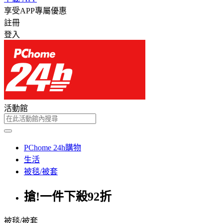
享受APP專屬優惠
註冊
登入
活動館
PChome 24h購物
生活
被毯/被套
搶!一件下殺92折
被毯/被套