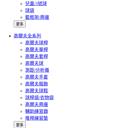
兒童/3號球
球袋
籃框架/周邊
更多
高爾夫全系列
高爾夫球桿
高爾夫單桿
高爾夫套桿
高爾夫球
測距/分析儀
高爾夫手套
高爾夫服飾
高爾夫球鞋
球桿袋/衣物袋
高爾夫周邊
輔助練習器
推桿練習墊
更多