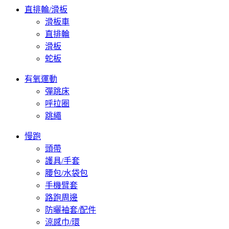
直排輪/滑板
滑板車
直排輪
滑板
蛇板
有氧運動
彈跳床
呼拉圈
跳繩
慢跑
頭帶
護具/手套
腰包/水袋包
手機臂套
路跑周邊
防曬袖套/配件
涼感巾/環