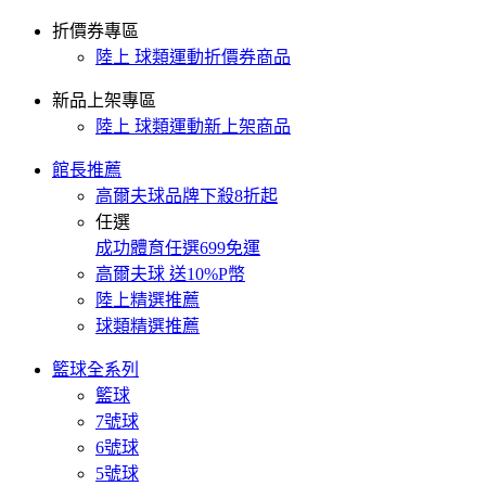
折價券專區
陸上 球類運動折價券商品
新品上架專區
陸上 球類運動新上架商品
館長推薦
高爾夫球品牌下殺8折起
任選
成功體育任選699免運
高爾夫球 送10%P幣
陸上精選推薦
球類精選推薦
籃球全系列
籃球
7號球
6號球
5號球