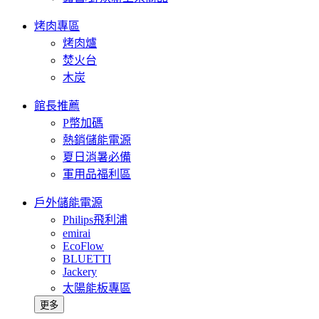
烤肉專區
烤肉爐
焚火台
木炭
館長推薦
P幣加碼
熱銷儲能電源
夏日消暑必備
軍用品福利區
戶外儲能電源
Philips飛利浦
emirai
EcoFlow
BLUETTI
Jackery
太陽能板專區
更多