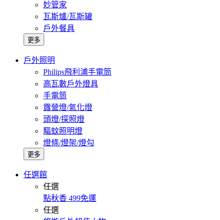
妙管家
瓦斯爐/瓦斯罐
戶外餐具
更多
戶外照明
Philips飛利浦手電筒
高瓦數戶外燈具
手電筒
露營燈/氣化燈
頭燈/探照燈
驅蚊照明燈
燈條/燈架/燈勾
更多
任選館
任選
點秋香 499免運
任選