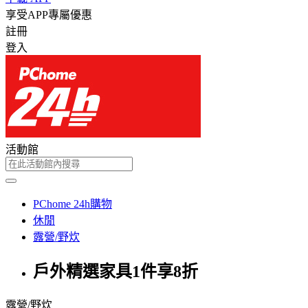
享受APP專屬優惠
註冊
登入
活動館
PChome 24h購物
休閒
露營/野炊
戶外精選家具1件享8折
露營/野炊