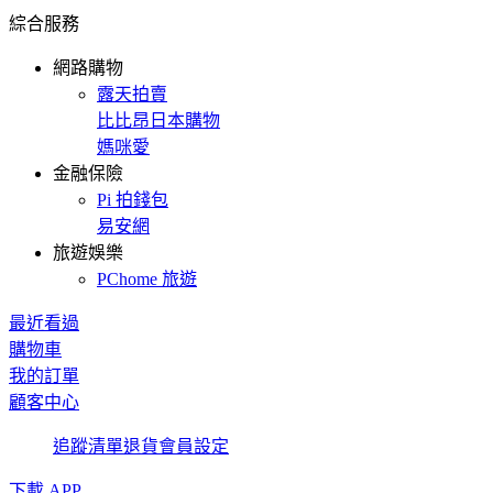
綜合服務
網路購物
露天拍賣
比比昂日本購物
媽咪愛
金融保險
Pi 拍錢包
易安網
旅遊娛樂
PChome 旅遊
最近看過
購物車
我的訂單
顧客中心
追蹤清單
退貨
會員設定
下載 APP