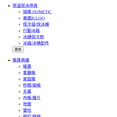
保溫保冰用具
瑞典 DOMETIC
美國IGLOO
保冷袋/保冰桶
行動冰箱
冰磚保冷劑
冰箱/冰桶配件
更多
帳篷周邊
帳篷
客廳帳
家庭帳
秒開/拋帳
天幕
內帳/邊片
地墊
營柱
營釘/營槌