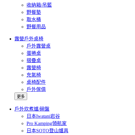
收納箱/吊籃
野餐墊
取水桶
野餐用品
露營戶外桌椅
戶外露營桌
蛋捲桌
摺疊桌
露營椅
充氣椅
桌椅配件
戶外傢俱
更多
戶外炊煮爐/碗盤
日本Iwatani岩谷
Pro Kamping領航家
日本SOTO登山爐具