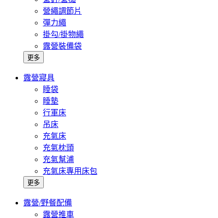
營繩調節片
彈力繩
掛勾/掛物繩
露營裝備袋
更多
露營寢具
睡袋
睡墊
行軍床
吊床
充氣床
充氣枕頭
充氣幫浦
充氣床專用床包
更多
露營/野餐配備
露營推車