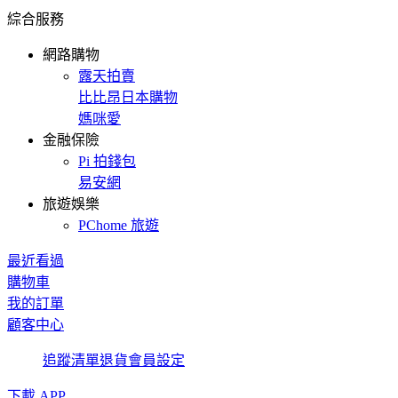
綜合服務
網路購物
露天拍賣
比比昂日本購物
媽咪愛
金融保險
Pi 拍錢包
易安網
旅遊娛樂
PChome 旅遊
最近看過
購物車
我的訂單
顧客中心
追蹤清單
退貨
會員設定
下載 APP