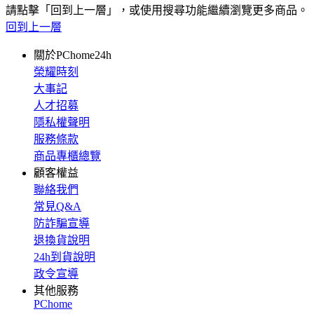
請點擊「回到上一層」，或使用搜尋功能繼續瀏覽更多商品。
回到上一層
關於PChome24h
榮耀時刻
大事記
人才招募
隱私權聲明
服務條款
商品專櫃總覽
顧客權益
聯絡我們
常見Q&A
防詐騙宣導
退換貨說明
24h到貨說明
政令宣導
其他服務
PChome