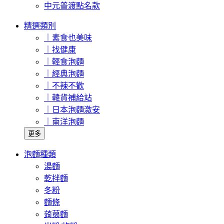
中元普渡點名款
精選類別
｜素食也美味
｜找健康
｜輕食泡麵
｜經典泡麵
｜不辣不歡
｜韓貨補給站
｜日本泡麵激安
｜南洋泡麵
更多
泡麵種類
湯麵
乾拌麵
冬粉
麵條
蒟蒻麵