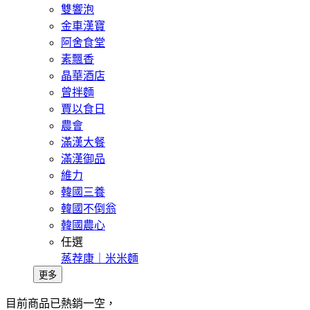
雙響泡
金車漢寶
阿舍食堂
素飄香
晶華酒店
曾拌麵
賈以食日
農會
滿漢大餐
滿漢御品
維力
韓國三養
韓國不倒翁
韓國農心
任選
蒸荐康｜米米麵
更多
目前商品已熱銷一空，