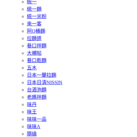
統一
統一麵
統一米粉
來一客
阿Q桶麵
拉麵道
巷口拌麵
大補帖
巷口乾麵
五木
日本一蘭拉麵
日本日清NISSIN
台酒泡麵
老媽拌麵
味丹
味王
味味一品
味味A
隨緣