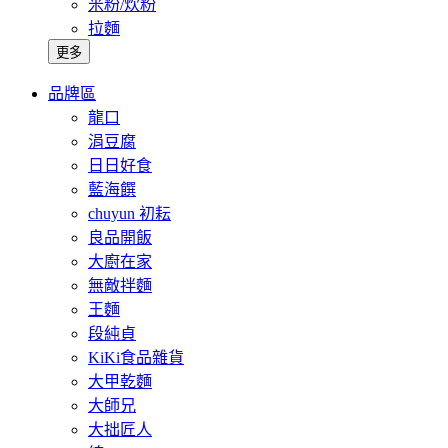
米粉/炊粉
拉麵
更多
品牌區
龍口
涓豆腐
日日好食
藍海饌
chuyun 初耘
良品開飯
大廚在家
無敵拌麵
王麵
段純貞
KiKi食品雜貨
大甲乾麵
大師兄
大拙匠人