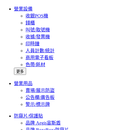
營業設備
收銀POS機
錢櫃
叫號/取號機
收據/發票機
印時鐘
人員計數/統計
商用電子看板
色帶/耗材
更多
營業用品
賣場/展示防盜
公告欄/廣告板
警示/標示牌
防窺片/保護貼
品牌 Aegis宙斯盾
品牌 BozaBoza防窺片