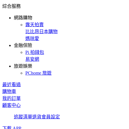
綜合服務
網路購物
露天拍賣
比比昂日本購物
媽咪愛
金融保險
Pi 拍錢包
易安網
旅遊娛樂
PChome 旅遊
最近看過
購物車
我的訂單
顧客中心
追蹤清單
退貨
會員設定
下載 APP