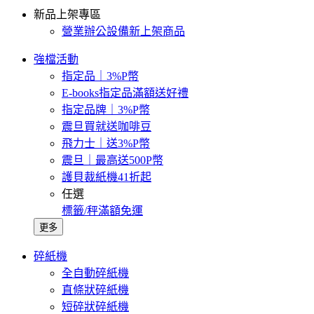
新品上架專區
營業辦公設備新上架商品
強檔活動
指定品｜3%P幣
E-books指定品滿額送好禮
指定品牌｜3%P幣
震旦買就送咖啡豆
飛力士｜送3%P幣
震旦｜最高送500P幣
護貝裁紙機41折起
任選
標籤/秤滿額免運
更多
碎紙機
全自動碎紙機
直條狀碎紙機
短碎狀碎紙機