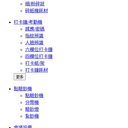
細/粉碎狀
碎紙機耗材
打卡鐘/考勤機
感應/密碼
指紋辨識
人臉辨識
六欄位打卡鐘
四欄位打卡鐘
打卡紙/架
打卡鐘耗材
更多
點驗鈔機
點驗鈔機
分幣機
驗鈔燈
紮鈔機
會議設備