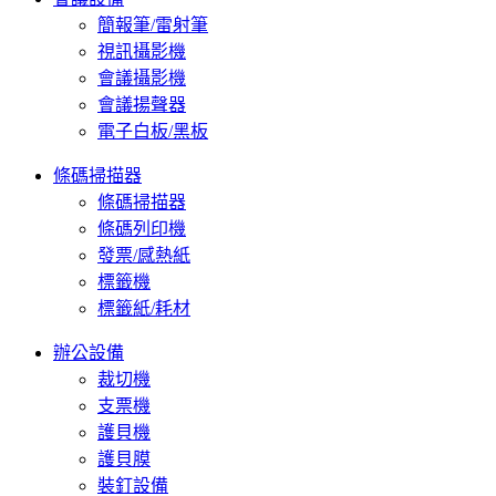
簡報筆/雷射筆
視訊攝影機
會議攝影機
會議揚聲器
電子白板/黑板
條碼掃描器
條碼掃描器
條碼列印機
發票/感熱紙
標籤機
標籤紙/耗材
辦公設備
裁切機
支票機
護貝機
護貝膜
裝釘設備