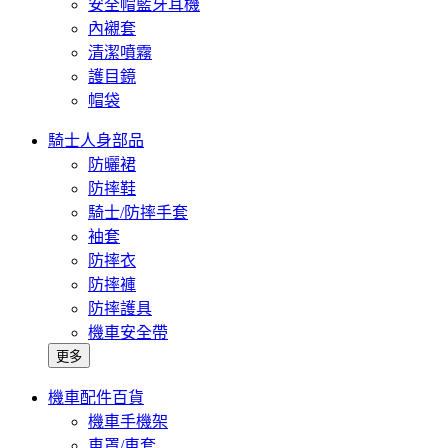
安全帽藍牙耳機
內襯套
清潔噴霧
護目鏡
帽袋
騎士人身部品
防曬裙
防摔鞋
騎士/防摔手套
袖套
防摔衣
防摔褲
防摔護具
機車安全帶
更多
機車配件百貨
機車手機架
車罩/車套