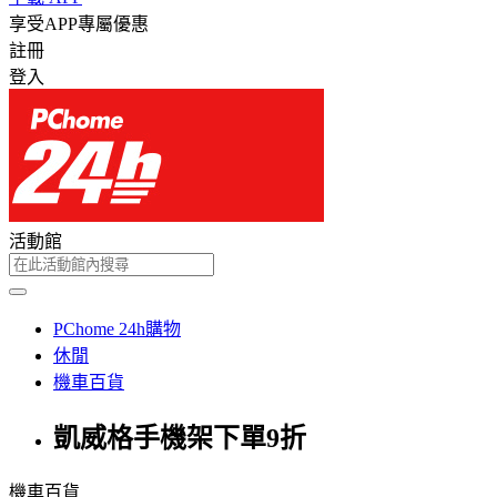
享受APP專屬優惠
註冊
登入
活動館
PChome 24h購物
休閒
機車百貨
凱威格手機架下單9折
機車百貨