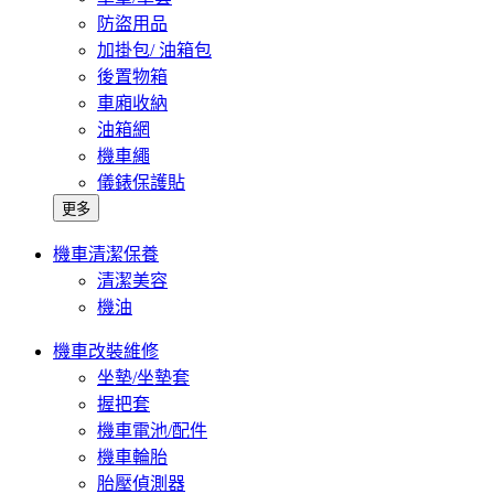
防盜用品
加掛包/ 油箱包
後置物箱
車廂收納
油箱網
機車繩
儀錶保護貼
更多
機車清潔保養
清潔美容
機油
機車改裝維修
坐墊/坐墊套
握把套
機車電池/配件
機車輪胎
胎壓偵測器