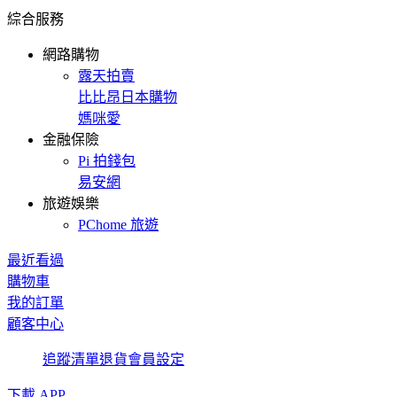
綜合服務
網路購物
露天拍賣
比比昂日本購物
媽咪愛
金融保險
Pi 拍錢包
易安網
旅遊娛樂
PChome 旅遊
最近看過
購物車
我的訂單
顧客中心
追蹤清單
退貨
會員設定
下載 APP