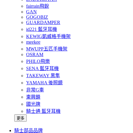
fairrain飛銳
GAN
GOGOBIZ
GUARDAMPER
id221 藍牙耳機
KEWIG凱威格手機架
meekee
MWUPP五匹手機架
OSRAM
PHILO飛樂
SENA 藍牙耳機
TAKEWAY 黑隼
YAMAHA 後照鏡
非常G車
東興鎖
國光牌
騎士通 藍牙耳機
更多
騎士部品品牌