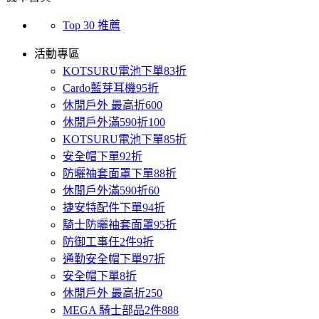
Top 30 推薦
活動專區
KOTSURU電池下單83折
Cardo藍芽耳機95折
休閒戶外 最高折600
休閒戶外滿590折100
KOTSURU電池下單85折
安全帽下單92折
防曬䄂套面罩下單88折
休閒戶外滿590折60
捷安特配件下單94折
騎士防曬袖套面罩95折
防御工事任2件9折
通勤安全帽下單97折
安全帽下單8折
休閒戶外 最高折250
MEGA 騎士部品2件888