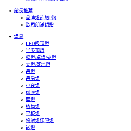
館長推薦
品牌燈飾贈P幣
歐司朗滿額贈
燈具
LED吸頂燈
半吸頂燈
檯燈/桌燈/夾燈
立燈/落地燈
吊燈
吊扇燈
小夜燈
感應燈
壁燈
植物燈
平板燈
投射燈探照燈
嵌燈