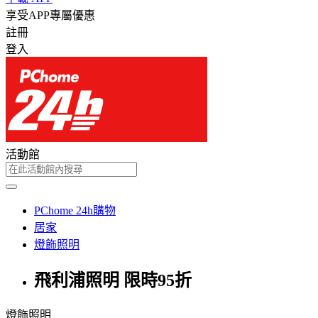
享受APP專屬優惠
註冊
登入
活動館
PChome 24h購物
居家
燈飾照明
飛利浦照明 限時95折
燈飾照明