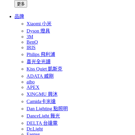
更多
品牌
Xiaomi 小米
Dyson 燈具
3M
BenQ
IRIS
Philips 飛利浦
喜光全光譜
Kiss Quiet 凱斯克
ADATA 威剛
aibo
APEX
XINGMU 興沐
Camida卡米達
Dan Lighting 點照明
DanceLight 舞光
DELTA 台達電
Dr.Light
Esense