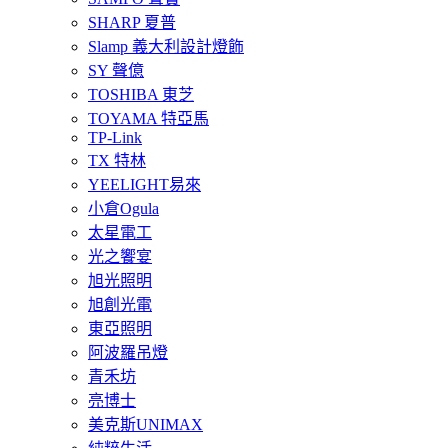
SHARP 夏普
Slamp 義大利設計燈飾
SY 聲億
TOSHIBA 東芝
TOYAMA 特亞馬
TP-Link
TX 特林
YEELIGHT易來
小倉Ogula
太星電工
光之饗宴
旭光照明
旭創光電
東亞照明
阿波羅吊燈
青禾坊
亮博士
美克斯UNIMAX