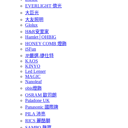
EVERLIGHT 億光
大巨光
大友照明
Glolux
H&R安室家
Hamlet│OHBIG
HONEY COMB 燈飾
iSFun
JP嚴選-捷仕特
KAOS
KINYO
Led Lenser
MAGIC
Nanoleaf
obis燈飾
OSRAM 歐司朗
Paladone UK
Panasonic 國際牌
PILA 沛亮
RICS 麗酷獅
SAMPO 聲寶