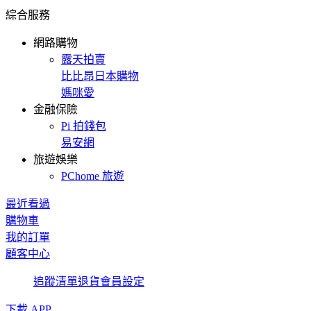
綜合服務
網路購物
露天拍賣
比比昂日本購物
媽咪愛
金融保險
Pi 拍錢包
易安網
旅遊娛樂
PChome 旅遊
最近看過
購物車
我的訂單
顧客中心
追蹤清單
退貨
會員設定
下載 APP