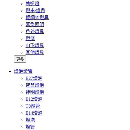
軌道燈
燈串/燈帶
輕鋼架燈具
緊急照明
戶外燈具
燈條
山形燈具
其他燈具
更多
燈泡燈管
E27燈泡
智慧燈泡
神明燈泡
E12燈泡
T8燈管
E14燈泡
燈泡
燈管