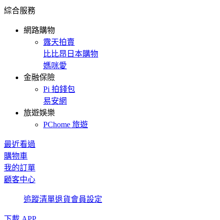
綜合服務
網路購物
露天拍賣
比比昂日本購物
媽咪愛
金融保險
Pi 拍錢包
易安網
旅遊娛樂
PChome 旅遊
最近看過
購物車
我的訂單
顧客中心
追蹤清單
退貨
會員設定
下載 APP