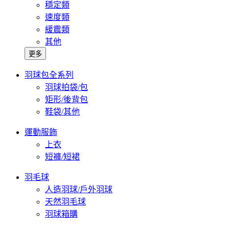
穩定類
速度類
緩震類
其他
更多
羽球包全系列
羽球拍袋/包
矩形/後背包
鞋袋/其他
運動服飾
上衣
短褲/短裙
羽毛球
人造羽球/戶外羽球
天然羽毛球
羽球箱購