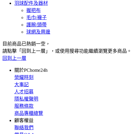
羽球配件及器材
握把布
毛巾/襪子
護腕/頭帶
球網及周邊
目前商品已熱銷一空，
請點擊「回到上一層」，或使用搜尋功能繼續瀏覽更多商品。
回到上一層
關於PChome24h
榮耀時刻
大事記
人才招募
隱私權聲明
服務條款
商品專櫃總覽
顧客權益
聯絡我們