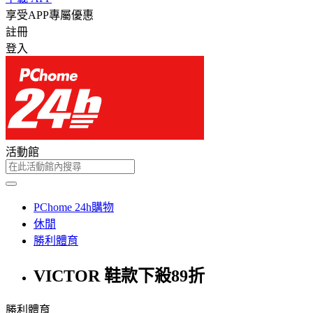
享受APP專屬優惠
註冊
登入
活動館
PChome 24h購物
休閒
勝利體育
VICTOR 鞋款下殺89折
勝利體育