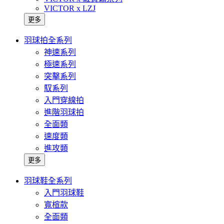
VICTOR x LZJ
更多
羽球拍全系列
神速系列
極速系列
突擊系列
馭系列
入門穿線拍
進階羽球拍
全面類
速度類
進攻類
更多
羽球鞋全系列
入門羽球鞋
寬楦款
全面類