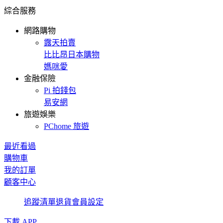
綜合服務
網路購物
露天拍賣
比比昂日本購物
媽咪愛
金融保險
Pi 拍錢包
易安網
旅遊娛樂
PChome 旅遊
最近看過
購物車
我的訂單
顧客中心
追蹤清單
退貨
會員設定
下載 APP