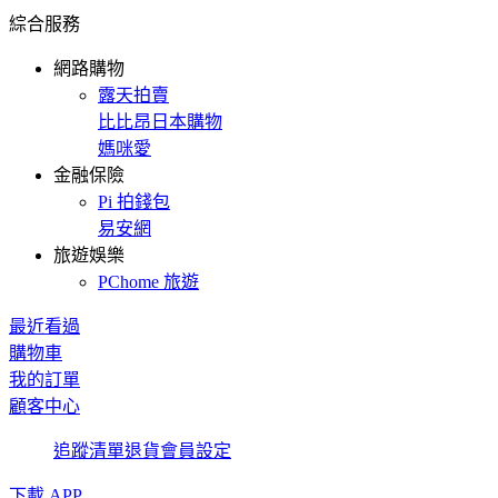
綜合服務
網路購物
露天拍賣
比比昂日本購物
媽咪愛
金融保險
Pi 拍錢包
易安網
旅遊娛樂
PChome 旅遊
最近看過
購物車
我的訂單
顧客中心
追蹤清單
退貨
會員設定
下載 APP