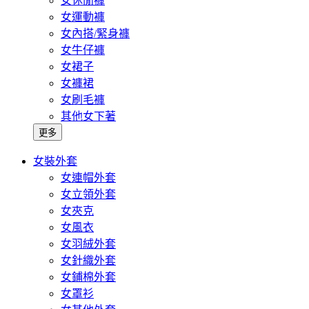
女休閒褲
女運動褲
女內搭/緊身褲
女牛仔褲
女裙子
女褲裙
女刷毛褲
其他女下著
更多
女裝外套
女連帽外套
女立領外套
女夾克
女風衣
女羽絨外套
女針織外套
女鋪棉外套
女罩衫