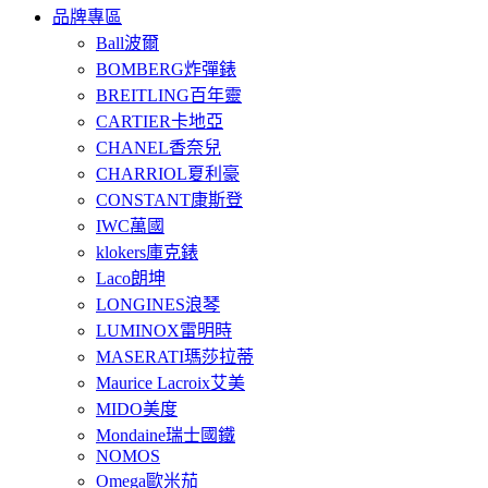
品牌專區
Ball波爾
BOMBERG炸彈錶
BREITLING百年靈
CARTIER卡地亞
CHANEL香奈兒
CHARRIOL夏利豪
CONSTANT康斯登
IWC萬國
klokers庫克錶
Laco朗坤
LONGINES浪琴
LUMINOX雷明時
MASERATI瑪莎拉蒂
Maurice Lacroix艾美
MIDO美度
Mondaine瑞士國鐵
NOMOS
Omega歐米茄