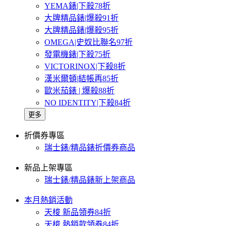
YEMA錶|下殺78折
大牌精品錶|爆殺91折
大牌精品錶|爆殺95折
OMEGA|史奴比聯名97折
發電機錶|下殺75折
VICTORINOX|下殺8折
漢米爾頓|結帳再85折
歐米茄錶 | 爆殺88折
NO IDENTITY|下殺84折
更多
折價券專區
瑞士錶/精品錶折價券商品
新品上架專區
瑞士錶/精品錶新上架商品
本月熱銷活動
天梭 新品領券84折
天梭 熱銷款領券84折