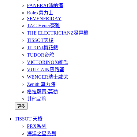
PANERAI沛納海
Rolex勞力士
SEVENFRIDAY
TAG Heuer豪雅
THE ELECTRICIANZ發電機
TISSOT天梭
TITONI梅花錶
TUDOR帝舵
VICTORINOX維氏
VULCAIN窩路堅
WENGER瑞士威戈
Zenith 真力時
格拉蘇蒂·莫勒
其他品牌
更多
TISSOT 天梭
PRX系列
海洋之星系列