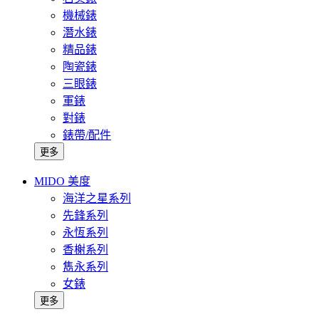
機械錶
潛水錶
精品錶
陶瓷錶
三眼錶
軍錶
對錶
錶帶/配件
更多
MIDO 美度
海洋之星系列
先鋒系列
永恆系列
香榭系列
雋永系列
女錶
更多