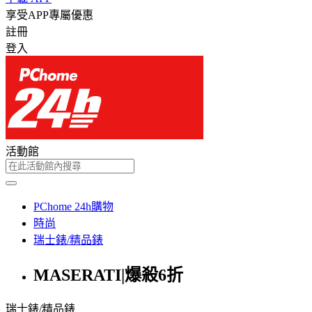
享受APP專屬優惠
註冊
登入
活動館
PChome 24h購物
時尚
瑞士錶/精品錶
MASERATI|爆殺6折
瑞士錶/精品錶