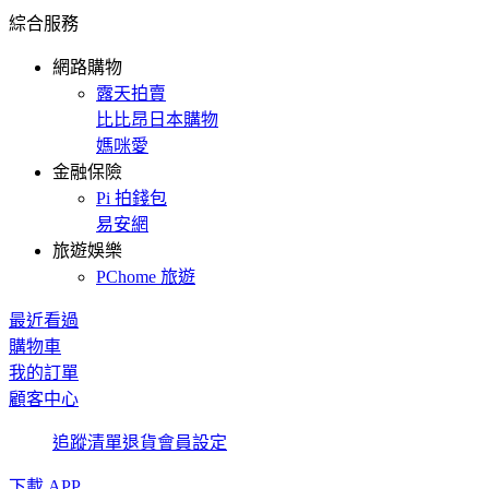
綜合服務
網路購物
露天拍賣
比比昂日本購物
媽咪愛
金融保險
Pi 拍錢包
易安網
旅遊娛樂
PChome 旅遊
最近看過
購物車
我的訂單
顧客中心
追蹤清單
退貨
會員設定
下載 APP