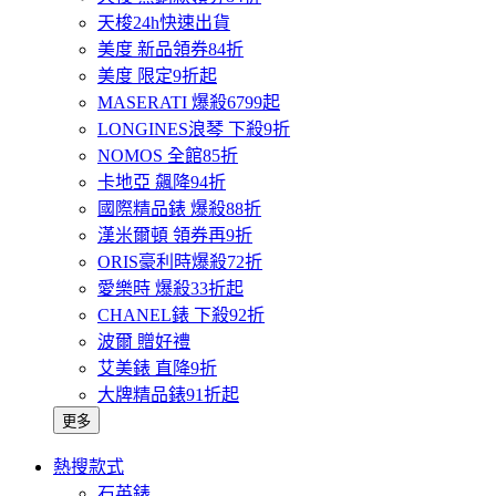
天梭24h快速出貨
美度 新品領券84折
美度 限定9折起
MASERATI 爆殺6799起
LONGINES浪琴 下殺9折
NOMOS 全館85折
卡地亞 飆降94折
國際精品錶 爆殺88折
漢米爾頓 領券再9折
ORIS豪利時爆殺72折
愛樂時 爆殺33折起
CHANEL錶 下殺92折
波爾 贈好禮
艾美錶 直降9折
大牌精品錶91折起
更多
熱搜款式
石英錶