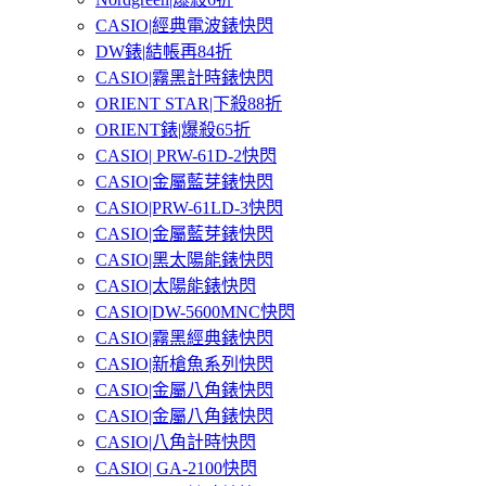
CASIO|經典電波錶快閃
DW錶|結帳再84折
CASIO|霧黑計時錶快閃
ORIENT STAR|下殺88折
ORIENT錶|爆殺65折
CASIO| PRW-61D-2快閃
CASIO|金屬藍芽錶快閃
CASIO|PRW-61LD-3快閃
CASIO|金屬藍芽錶快閃
CASIO|黑太陽能錶快閃
CASIO|太陽能錶快閃
CASIO|DW-5600MNC快閃
CASIO|霧黑經典錶快閃
CASIO|新槍魚系列快閃
CASIO|金屬八角錶快閃
CASIO|金屬八角錶快閃
CASIO|八角計時快閃
CASIO| GA-2100快閃