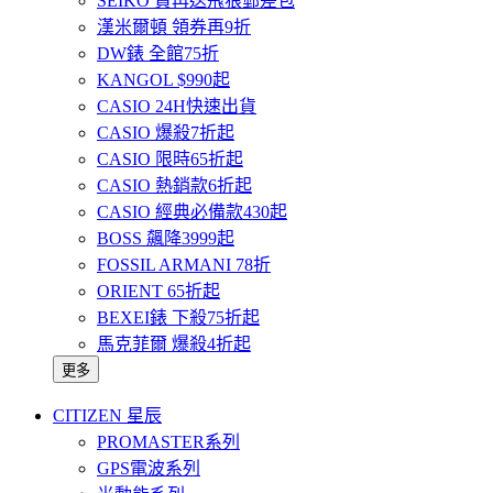
SEIKO 買再送飛狼郵差包
漢米爾頓 領券再9折
DW錶 全館75折
KANGOL $990起
CASIO 24H快速出貨
CASIO 爆殺7折起
CASIO 限時65折起
CASIO 熱銷款6折起
CASIO 經典必備款430起
BOSS 飆降3999起
FOSSIL ARMANI 78折
ORIENT 65折起
BEXEI錶 下殺75折起
馬克菲爾 爆殺4折起
更多
CITIZEN 星辰
PROMASTER系列
GPS電波系列