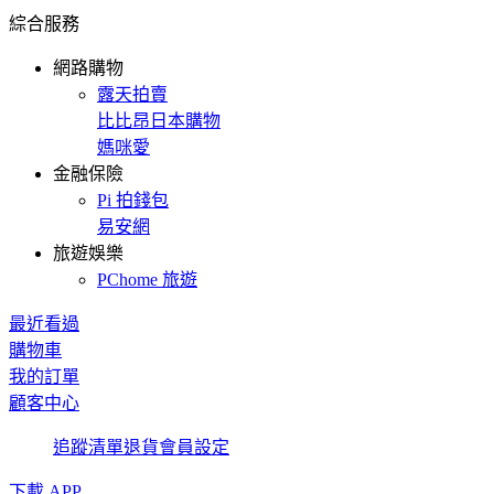
綜合服務
網路購物
露天拍賣
比比昂日本購物
媽咪愛
金融保險
Pi 拍錢包
易安網
旅遊娛樂
PChome 旅遊
最近看過
購物車
我的訂單
顧客中心
追蹤清單
退貨
會員設定
下載 APP