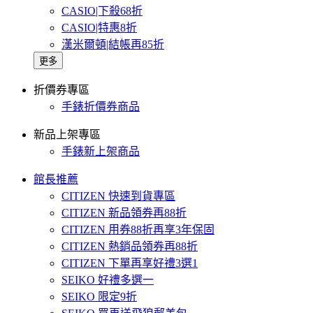
CASIO|下殺68折
CASIO|特惠8折
漢米爾頓|結帳再85折
更多
折價券專區
手錶折價券商品
新品上架專區
手錶新上架商品
館長推薦
CITIZEN 快速到貨專區
CITIZEN 新品領券再88折
CITIZEN 用券88折再享3年保固
CITIZEN 熱銷品領券再88折
CITIZEN 下單再享好禮3選1
SEIKO 好禮多選一
SEIKO 限定9折