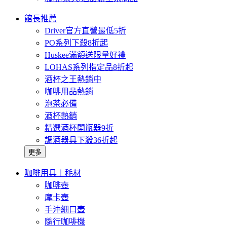
館長推薦
Driver官方直營最低5折
PO系列下殺8折起
Huskee滿額送限量好禮
LOHAS系列指定品8折起
酒杯之王熱銷中
咖啡用品熱銷
泡茶必備
酒杯熱銷
精選酒杯開瓶器9折
調酒器具下殺36折起
更多
咖啡用具︱秏材
咖啡壺
摩卡壺
手沖細口壺
隨行咖啡機