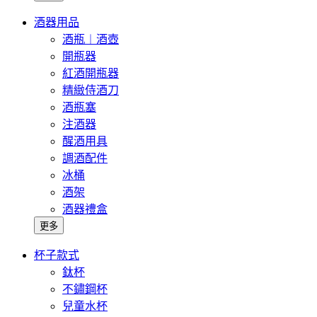
酒器用品
酒瓶︱酒壺
開瓶器
紅酒開瓶器
精緻侍酒刀
酒瓶塞
注酒器
醒酒用具
調酒配件
冰桶
酒架
酒器禮盒
更多
杯子款式
鈦杯
不鏽鋼杯
兒童水杯