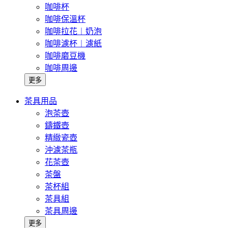
咖啡杯
咖啡保溫杯
咖啡拉花︱奶泡
咖啡濾杯︱濾紙
咖啡磨豆機
咖啡周邊
更多
茶具用品
泡茶壺
鑄鐵壺
精緻瓷壺
沖濾茶瓶
花茶壺
茶盤
茶杯組
茶具組
茶具周邊
更多