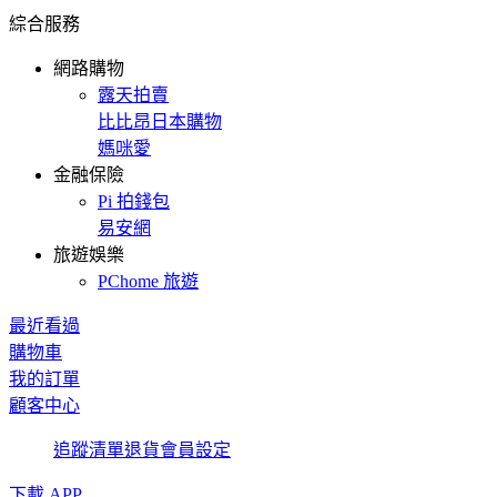
綜合服務
網路購物
露天拍賣
比比昂日本購物
媽咪愛
金融保險
Pi 拍錢包
易安網
旅遊娛樂
PChome 旅遊
最近看過
購物車
我的訂單
顧客中心
追蹤清單
退貨
會員設定
下載 APP