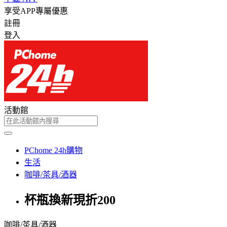
享受APP專屬優惠
註冊
登入
活動館
PChome 24h購物
生活
咖啡/茶具/酒器
杯瓶換新現折200
咖啡/茶具/酒器