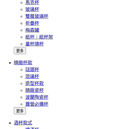
馬克杯
玻璃杯
雙層玻璃杯
折疊杯
梅森罐
紙杯︱紙杯架
量杯燒杯
更多
精緻杯款
琺瑯杯
琉璃杯
造型杯款
精緻瓷杯
波蘭陶瓷杯
露營必備杯
更多
酒杯款式