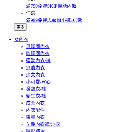
滿750免運SKIP機能內褲
任選
滿999免運思薇爾小褲167起
更多
女內衣
無鋼圈內衣
軟鋼圈內衣
運動內衣/褲
無痕內衣
少女內衣
小可愛/背心
發熱衣/褲
衛生衣/褲
成套內衣
內衣配件
束胸內衣
孕期內衣褲/睡衣
隱形胸罩