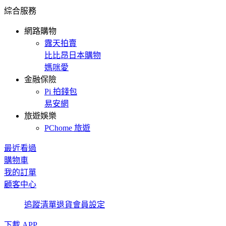
綜合服務
網路購物
露天拍賣
比比昂日本購物
媽咪愛
金融保險
Pi 拍錢包
易安網
旅遊娛樂
PChome 旅遊
最近看過
購物車
我的訂單
顧客中心
追蹤清單
退貨
會員設定
下載 APP