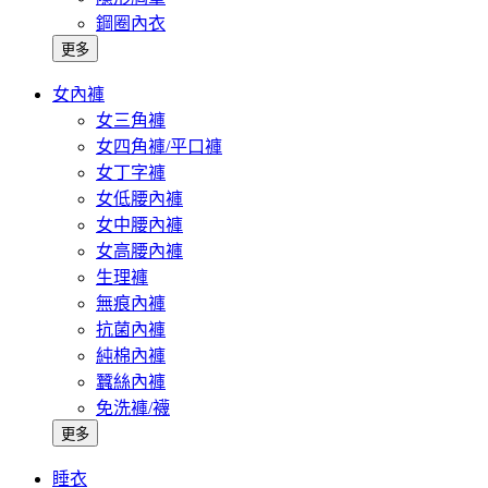
鋼圈內衣
更多
女內褲
女三角褲
女四角褲/平口褲
女丁字褲
女低腰內褲
女中腰內褲
女高腰內褲
生理褲
無痕內褲
抗菌內褲
純棉內褲
蠶絲內褲
免洗褲/襪
更多
睡衣