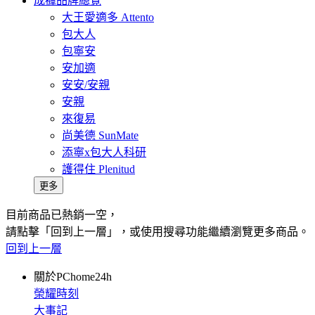
成褲品牌總覽
大王愛適多 Attento
包大人
包寧安
安加適
安安/安親
安親
來復易
尚美德 SunMate
添寧x包大人科研
護得住 Plenitud
更多
目前商品已熱銷一空，
請點擊「回到上一層」，或使用搜尋功能繼續瀏覽更多商品。
回到上一層
關於PChome24h
榮耀時刻
大事記