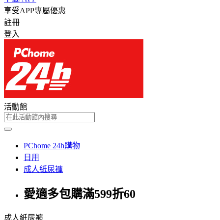
享受APP專屬優惠
註冊
登入
活動館
PChome 24h購物
日用
成人紙尿褲
愛適多包購滿599折60
成人紙尿褲