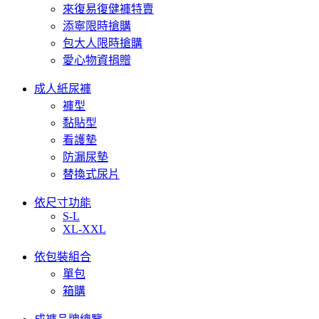
來復易復健褲特賣
添寧限時搶購
包大人限時搶購
愛心物資捐贈
成人紙尿褲
褲型
黏貼型
看護墊
防漏尿墊
替換式尿片
依尺寸功能
S-L
XL-XXL
依包裝組合
單包
箱購