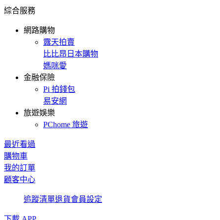
綜合服務
網路購物
露天拍賣
比比昂日本購物
媽咪愛
金融保險
Pi 拍錢包
易安網
旅遊娛樂
PChome 旅遊
最近看過
購物車
我的訂單
顧客中心
追蹤清單
退貨
會員設定
下載 APP