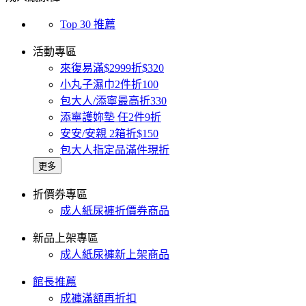
Top 30 推薦
活動專區
來復易滿$2999折$320
小丸子濕巾2件折100
包大人/添寧最高折330
添寧護妳墊 任2件9折
安安/安親 2箱折$150
包大人指定品滿件現折
更多
折價券專區
成人紙尿褲折價券商品
新品上架專區
成人紙尿褲新上架商品
館長推薦
成褲滿額再折扣