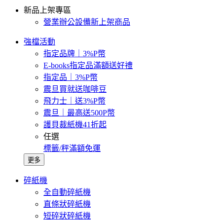
新品上架專區
營業辦公設備新上架商品
強檔活動
指定品牌｜3%P幣
E-books指定品滿額送好禮
指定品｜3%P幣
震旦買就送咖啡豆
飛力士｜送3%P幣
震旦｜最高送500P幣
護貝裁紙機41折起
任選
標籤/秤滿額免運
更多
碎紙機
全自動碎紙機
直條狀碎紙機
短碎狀碎紙機