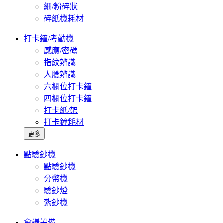
細/粉碎狀
碎紙機耗材
打卡鐘/考勤機
感應/密碼
指紋辨識
人臉辨識
六欄位打卡鐘
四欄位打卡鐘
打卡紙/架
打卡鐘耗材
更多
點驗鈔機
點驗鈔機
分幣機
驗鈔燈
紮鈔機
會議設備