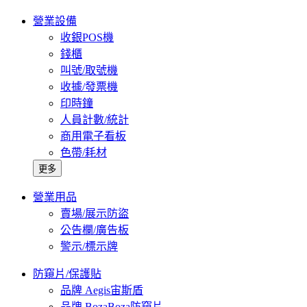
營業設備
收銀POS機
錢櫃
叫號/取號機
收據/發票機
印時鐘
人員計數/統計
商用電子看板
色帶/耗材
更多
營業用品
賣場/展示防盜
公告欄/廣告板
警示/標示牌
防窺片/保護貼
品牌 Aegis宙斯盾
品牌 BozaBoza防窺片