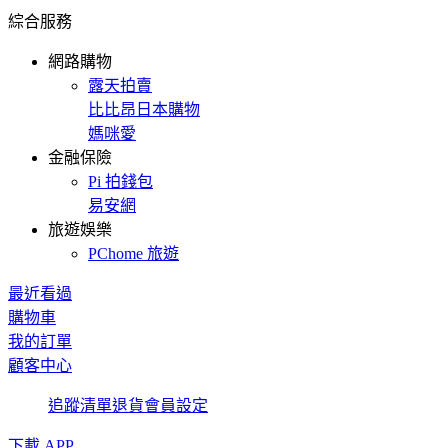
綜合服務
網路購物
露天拍賣
比比昂日本購物
媽咪愛
金融保險
Pi 拍錢包
易安網
旅遊娛樂
PChome 旅遊
最近看過
購物車
我的訂單
顧客中心
追蹤清單
退貨
會員設定
下載 APP