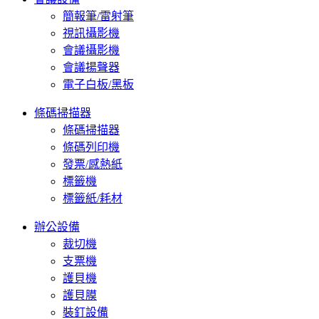
簡報筆/雷射筆
視訊攝影機
會議攝影機
會議揚聲器
電子白板/黑板
條碼掃描器
條碼掃描器
條碼列印機
發票/感熱紙
標籤機
標籤紙/耗材
辦公設備
裁切機
支票機
護貝機
護貝膜
裝釘設備