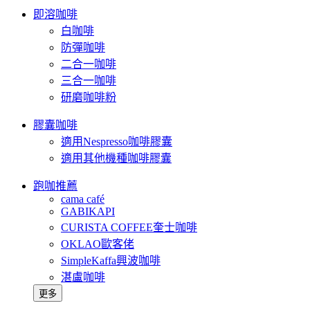
即溶咖啡
白咖啡
防彈咖啡
二合一咖啡
三合一咖啡
研磨咖啡粉
膠囊咖啡
適用Nespresso咖啡膠囊
適用其他機種咖啡膠囊
跑咖推薦
cama café
GABIKAPI
CURISTA COFFEE奎士咖啡
OKLAO歐客佬
SimpleKaffa興波咖啡
湛盧咖啡
更多