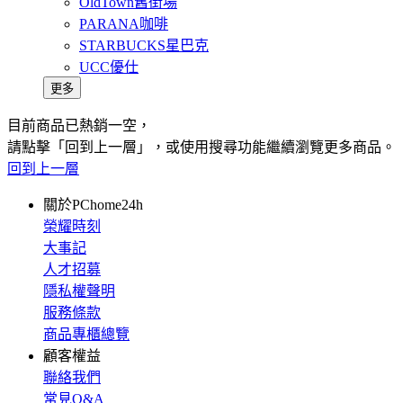
OldTown舊街場
PARANA咖啡
STARBUCKS星巴克
UCC優仕
更多
目前商品已熱銷一空，
請點擊「回到上一層」，或使用搜尋功能繼續瀏覽更多商品。
回到上一層
關於PChome24h
榮耀時刻
大事記
人才招募
隱私權聲明
服務條款
商品專櫃總覽
顧客權益
聯絡我們
常見Q&A