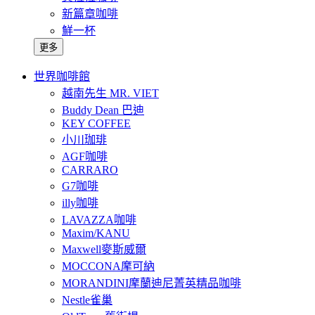
新篇章咖啡
鮮一杯
更多
世界咖啡館
越南先生 MR. VIET
Buddy Dean 巴迪
KEY COFFEE
小川珈琲
AGF咖啡
CARRARO
G7咖啡
illy咖啡
LAVAZZA咖啡
Maxim/KANU
Maxwell麥斯威爾
MOCCONA摩可納
MORANDINI摩蘭迪尼菁英精品咖啡
Nestle雀巢