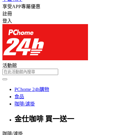
享受APP專屬優惠
註冊
登入
活動館
PChome 24h購物
食品
咖啡/濾掛
金仕咖啡 買一送一
咖啡/濾掛