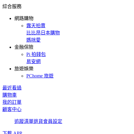
綜合服務
網路購物
露天拍賣
比比昂日本購物
媽咪愛
金融保險
Pi 拍錢包
易安網
旅遊娛樂
PChome 旅遊
最近看過
購物車
我的訂單
顧客中心
追蹤清單
退貨
會員設定
下載 APP