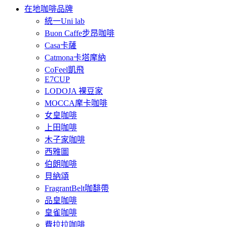
在地咖啡品牌
統一Uni lab
Buon Caffe步昂咖啡
Casa卡薩
Catmona卡塔摩納
CoFeel凱飛
E7CUP
LODOJA 裸豆家
MOCCA摩卡咖啡
女皇咖啡
上田咖啡
木子家咖啡
西雅圖
伯朗咖啡
貝納頌
FragrantBelt咖馡帶
品皇咖啡
皇雀咖啡
費拉拉咖啡