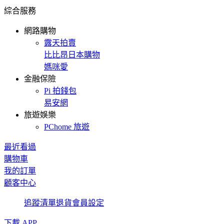
綜合服務
網路購物
露天拍賣
比比昂日本購物
媽咪愛
金融保險
Pi 拍錢包
易安網
旅遊娛樂
PChome 旅遊
最近看過
購物車
我的訂單
顧客中心
追蹤清單
退貨
會員設定
下載 APP