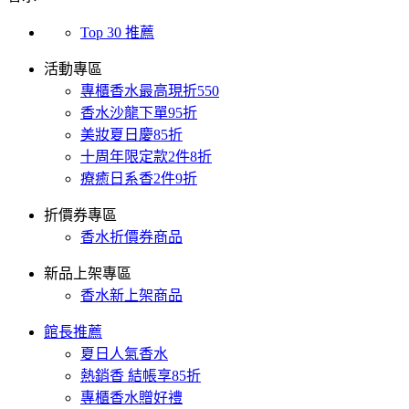
Top 30 推薦
活動專區
專櫃香水最高現折550
香水沙龍下單95折
美妝夏日慶85折
十周年限定款2件8折
療癒日系香2件9折
折價券專區
香水折價券商品
新品上架專區
香水新上架商品
館長推薦
夏日人氣香水
熱銷香 結帳享85折
專櫃香水贈好禮