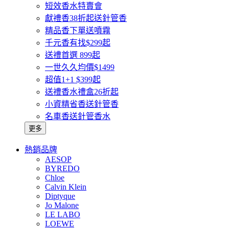
短效香水特賣會
獻禮香38折起送針管香
精品香下單送噴霧
千元香有找$299起
送禮首選 899起
一世久久均價$1499
超值1+1 $399起
送禮香水禮盒26折起
小資精省香送針管香
名車香送針管香水
更多
熱銷品牌
AESOP
BYREDO
Chloe
Calvin Klein
Diptyque
Jo Malone
LE LABO
LOEWE