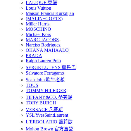
LALIQUE 萊儷
Louis Vuitton
Maison Francis Kurkdjian
(MALIN+GOETZ)
Miller Harris
MOSCHINO
Michael Kors
MARC JACOBS
Narciso Rodriguez
OHANA MAHAALO
PRADA
Ralph Lauren Polo
SERGE LUTENS 蘆丹氏
Salvatore Ferragamo
Sean John 吹牛老爹
TOUS
TOMMY HILFIGER
TIFFANY&CO. 蒂芬妮
TORY BURCH
VERSACE 凡賽斯
YSL YvesSaintLaurent
L’ERBOLARIO 蕾莉歐
Molton Brown 官方直營