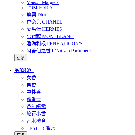
Maison Margiela
TOM FORD
迪奧 Dior
香奈兒 CHANEL
愛馬仕 HERMES
萬寶龍 MONTBLANC
潘海利根 PENHALIGON'S
阿蒂仙之香 L’Artisan Parfumeur
更多
品項類別
女香
男香
中性香
體香膏
香氛噴霧
旅行小香
香水禮盒
TESTER 香水