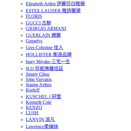
Elizabeth Arden 伊麗莎白雅頓
ESTEE LAUDER 雅詩蘭黛
FLORIS
GUCCI 古馳
GIORGIO ARMANI
GUERLAIN 嬌蘭
Geparlys
Gres Cobotine 佳人
HOLLISTER 衝浪品牌
Issey Miyake 三宅一生
JLO 珍妮佛羅培茲
Jimmy Choo
John Varvatos
Jeanne Arthes
Korloff
KUSCHEL J 珂雪
Kenneth Cole
KENZO
LUSH
LANVIN 浪凡
Lawrence柔綸絲