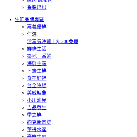
香腸培根
生鮮品牌專區
嘉義優鮮
任選
洽富氣冷雞｜$1200免運
鮮綠生活
築地一番鮮
海鮮主義
卜蜂生鮮
食在好神
台全牧場
美威鮭魚
小川漁屋
吉品養生
季之鮮
約克街肉舖
華得水產
豪鮮牛肉