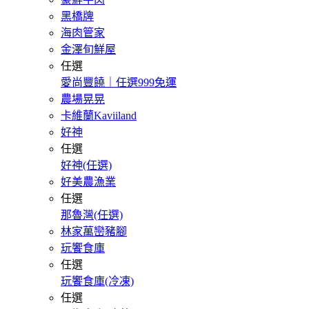
黑橋牌
海肉管家
金澤旬鮮屋
任選
愛尚豐饒｜任選999免運
農場晃晃
卡維蘭Kaviiland
好神
任選
好神(任選)
好美農漁業
任選
那魯灣(任選)
林家萬巒豬腳
玩饗食庫
任選
玩饗食庫(冷凍)
任選