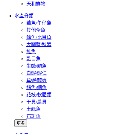
天和鮮物
水產分類
鱸魚/午仔魚
其他全魚
鱈魚/比目魚
大閘蟹/秋蟹
鮭魚
虱目魚
生蠔/鮑魚
白蝦/蝦仁
草蝦/龍蝦
鯖魚/鯛魚
花枝/軟體類
干貝/扇貝
土魠魚
石斑魚
更多