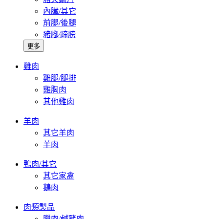
內臟/其它
前腿/後腿
豬腳∕蹄膀
更多
雞肉
雞腿/腿排
雞胸肉
其他雞肉
羊肉
其它羊肉
羊肉
鴨肉/其它
其它家禽
鵝肉
肉類製品
臘肉/鹹豬肉