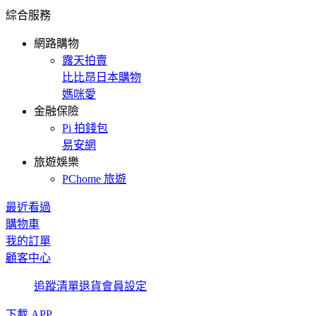
綜合服務
網路購物
露天拍賣
比比昂日本購物
媽咪愛
金融保險
Pi 拍錢包
易安網
旅遊娛樂
PChome 旅遊
最近看過
購物車
我的訂單
顧客中心
追蹤清單
退貨
會員設定
下載 APP