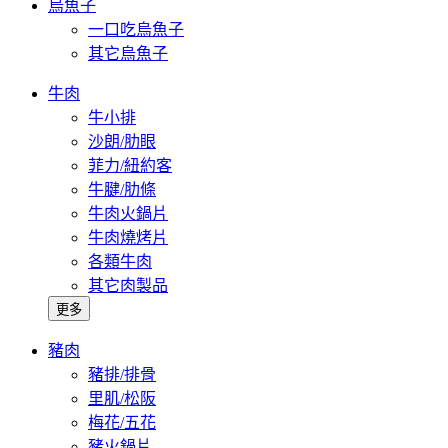
烏魚子
一口吃烏魚子
其它烏魚子
牛肉
牛小排
沙朗/肋眼
菲力/紐約客
牛腱/肋條
牛肉火鍋片
牛肉燒烤片
各類牛肉
其它肉製品
更多
豬肉
豬排/排骨
里肌/松阪
梅花/五花
豬火鍋片