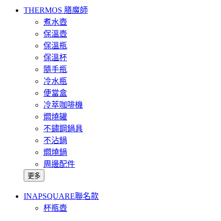
THERMOS 膳魔師
煮水壺
保溫壺
保溫瓶
保溫杯
隨手瓶
冷水瓶
便當盒
冷萃咖啡機
燜燒罐
不鏽鋼鍋具
不沾鍋
燜燒鍋
周邊配件
更多
INAPSQUARE聯名款
杯瓶壺