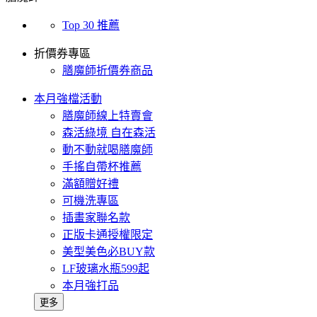
Top 30 推薦
折價券專區
膳魔師折價券商品
本月強檔活動
膳魔師線上特賣會
森活綠境 自在森活
動不動就喝膳魔師
手搖自帶杯推薦
滿額贈好禮
可機洗專區
插畫家聯名款
正版卡通授權限定
美型美色必BUY款
LF玻璃水瓶599起
本月強打品
更多