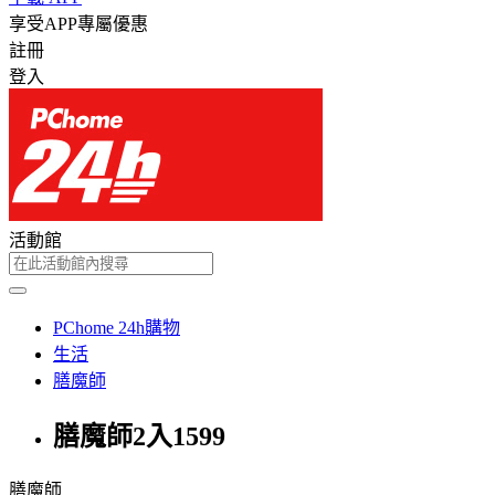
享受APP專屬優惠
註冊
登入
活動館
PChome 24h購物
生活
膳魔師
膳魔師2入1599
膳魔師