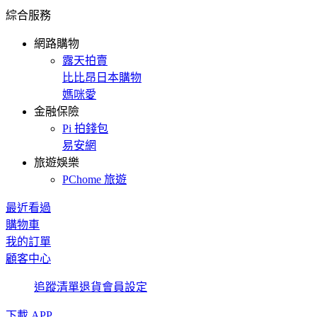
綜合服務
網路購物
露天拍賣
比比昂日本購物
媽咪愛
金融保險
Pi 拍錢包
易安網
旅遊娛樂
PChome 旅遊
最近看過
購物車
我的訂單
顧客中心
追蹤清單
退貨
會員設定
下載 APP