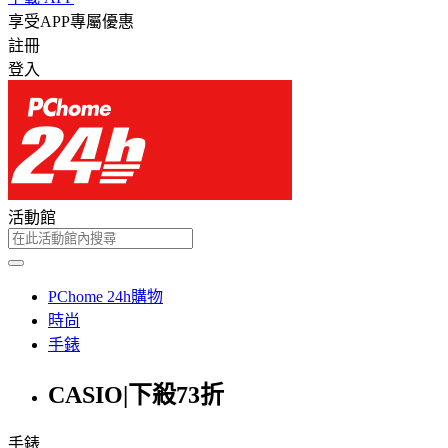
享受APP專屬優惠
註冊
登入
活動館
PChome 24h購物
時尚
手錶
CASIO|下殺73折
手錶