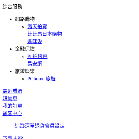
綜合服務
網路購物
露天拍賣
比比昂日本購物
媽咪愛
金融保險
Pi 拍錢包
易安網
旅遊娛樂
PChome 旅遊
最近看過
購物車
我的訂單
顧客中心
追蹤清單
退貨
會員設定
下載 APP