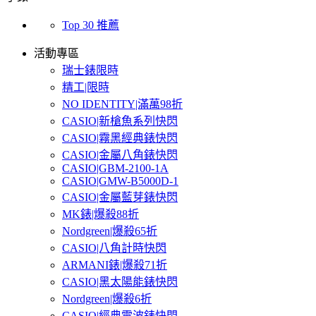
Top 30 推薦
活動專區
瑞士錶限時
精工|限時
NO IDENTITY|滿萬98折
CASIO|新槍魚系列快閃
CASIO|霧黑經典錶快閃
CASIO|金屬八角錶快閃
CASIO|GBM-2100-1A
CASIO|GMW-B5000D-1
CASIO|金屬藍芽錶快閃
MK錶|爆殺88折
Nordgreen|爆殺65折
CASIO|八角計時快閃
ARMANI錶|爆殺71折
CASIO|黑太陽能錶快閃
Nordgreen|爆殺6折
CASIO|經典電波錶快閃