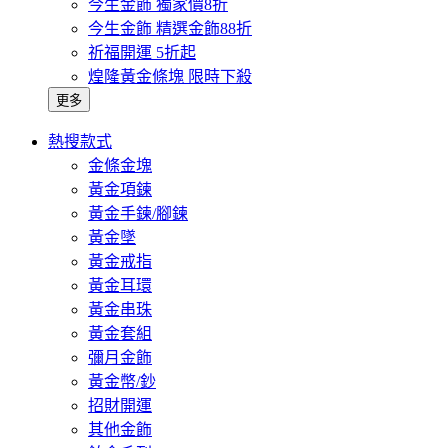
今生金飾 獨家價8折
今生金飾 精選金飾88折
祈福開運 5折起
煌隆黃金條塊 限時下殺
更多
熱搜款式
金條金塊
黃金項鍊
黃金手鍊/腳鍊
黃金墜
黃金戒指
黃金耳環
黃金串珠
黃金套組
彌月金飾
黃金幣/鈔
招財開運
其他金飾