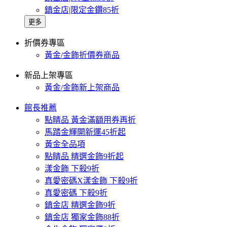
鎮金店|限定金鑽85折
更多
折價券專區
黃金/金飾折價券商品
新品上架專區
黃金/金飾新上架商品
館長推薦
點睛品 黃金滿額用券再折
馬踏金輝開新運45折起
黃金全品項
點睛品 精選金飾9折起
漾金飾 下殺9折
真愛密碼X漾金飾 下殺9折
真愛密碼 下殺9折
鎮金店 精選金飾9折
鎮金店 獨家金飾88折