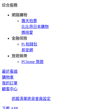
綜合服務
網路購物
露天拍賣
比比昂日本購物
媽咪愛
金融保險
Pi 拍錢包
易安網
旅遊娛樂
PChome 旅遊
最近看過
購物車
我的訂單
顧客中心
追蹤清單
退貨
會員設定
下載 APP