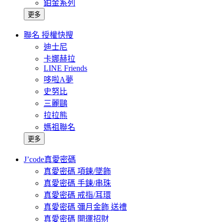
鉑金系列
更多
聯名 授權快搜
迪士尼
卡娜赫拉
LINE Friends
哆啦A夢
史努比
三麗鷗
拉拉熊
媽祖聯名
更多
J’code真愛密碼
真愛密碼 項鍊/墜飾
真愛密碼 手鍊/串珠
真愛密碼 戒指/耳環
真愛密碼 彌月金飾 送禮
真愛密碼 開運招財