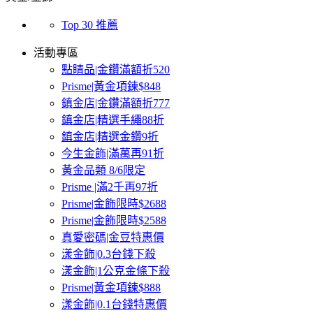
Top 30 推薦
活動專區
點睛品|金鑽滿額折520
Prisme|黃金項鍊$848
鎮金店|金鑽滿額折777
鎮金店|精選手繩88折
鎮金店|精選金鑽9折
今生金飾|滿萬再91折
黃金品類 8/6限定
Prisme |滿2千再97折
Prisme|金飾限時$2688
Prisme|金飾限時$2588
真愛密碼|金豆特惠價
漾金飾|0.3台錢下殺
漾金飾|1公克金條下殺
Prisme|黃金項鍊$888
漾金飾|0.1台錢特惠價