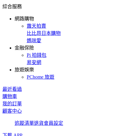
綜合服務
網路購物
露天拍賣
比比昂日本購物
媽咪愛
金融保險
Pi 拍錢包
易安網
旅遊娛樂
PChome 旅遊
最近看過
購物車
我的訂單
顧客中心
追蹤清單
退貨
會員設定
下載 APP