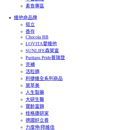
素食專區
維他命品牌
挺立
善存
Chocola BB
LOVITA愛維他
SUNLIFE森萊富
Puritans Pride普瑞登
克補
活粒適
利捷維全系列商品
萊萃美
人生製藥
大研生醫
寶齡富錦
桂格康研家
德國好立善
力度伸/拜維佳