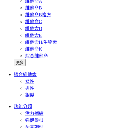
維他命A
維他命B
維他命B複方
維他命C
維他命D
維他命E
維他命H/生物素
維他命K
綜合維他命
更多
綜合維他命
女性
男性
銀髮
功能分類
活力補給
強健髮根
孕養調理