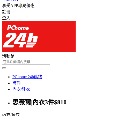
享受APP專屬優惠
註冊
登入
活動館
PChome 24h購物
時尚
內衣/睡衣
思薇爾|內衣3件$810
內衣/睡衣