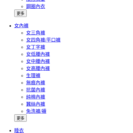
鋼圈內衣
更多
女內褲
女三角褲
女四角褲/平口褲
女丁字褲
女低腰內褲
女中腰內褲
女高腰內褲
生理褲
無痕內褲
抗菌內褲
純棉內褲
蠶絲內褲
免洗褲/襪
更多
睡衣