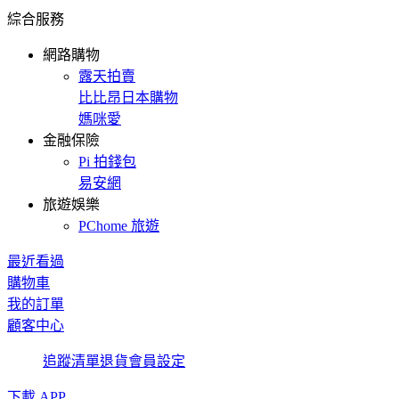
綜合服務
網路購物
露天拍賣
比比昂日本購物
媽咪愛
金融保險
Pi 拍錢包
易安網
旅遊娛樂
PChome 旅遊
最近看過
購物車
我的訂單
顧客中心
追蹤清單
退貨
會員設定
下載 APP