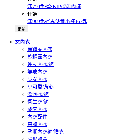
滿750免運SKIP機能內褲
任選
滿999免運思薇爾小褲167起
更多
女內衣
無鋼圈內衣
軟鋼圈內衣
運動內衣/褲
無痕內衣
少女內衣
小可愛/背心
發熱衣/褲
衛生衣/褲
成套內衣
內衣配件
束胸內衣
孕期內衣褲/睡衣
隱形胸罩