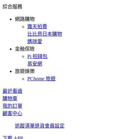
綜合服務
網路購物
露天拍賣
比比昂日本購物
媽咪愛
金融保險
Pi 拍錢包
易安網
旅遊娛樂
PChome 旅遊
最近看過
購物車
我的訂單
顧客中心
追蹤清單
退貨
會員設定
下載 APP