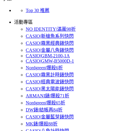
Top 30 推薦
活動專區
NO IDENTITY|滿萬98折
CASIO|新槍魚系列快閃
CASIO|霧黑經典錶快閃
CASIO|金屬八角錶快閃
CASIO|GBM-2100-1A
CASIO|GMW-B5000D-1
Nordgreen|爆殺6折
CASIO|霧黑計時錶快閃
CASIO|經典電波錶快閃
CASIO|黑太陽能錶快閃
ARMANI錶|爆殺71折
Nordgreen|爆殺65折
DW錶|結帳再84折
CASIO|金屬藍芽錶快閃
MK錶|爆殺88折
CASIO|八角計時快閃