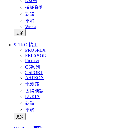
L系列
機械系列
對錶
平輸
Wicca
更多
SEIKO 精工
PROSPEX
PRESAGE
Premier
CS系列
5 SPORT
ASTRON
電波錶
太陽能錶
LUKIA
對錶
平輸
更多