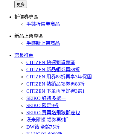
更多
折價券專區
手錶折價券商品
新品上架專區
手錶新上架商品
館長推薦
CITIZEN 快速到貨專區
CITIZEN 新品領券再88折
CITIZEN 用券88折再享3年保固
CITIZEN 熱銷品領券再88折
CITIZEN 下單再享好禮3選1
SEIKO 好禮多選一
SEIKO 限定9折
SEIKO 買再送飛狼郵差包
漢米爾頓 領券再9折
DW錶 全館75折