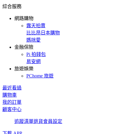
綜合服務
網路購物
露天拍賣
比比昂日本購物
媽咪愛
金融保險
Pi 拍錢包
易安網
旅遊娛樂
PChome 旅遊
最近看過
購物車
我的訂單
顧客中心
追蹤清單
退貨
會員設定
下載 APP