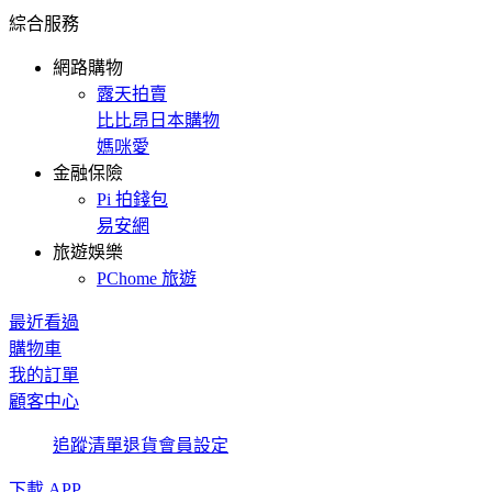
綜合服務
網路購物
露天拍賣
比比昂日本購物
媽咪愛
金融保險
Pi 拍錢包
易安網
旅遊娛樂
PChome 旅遊
最近看過
購物車
我的訂單
顧客中心
追蹤清單
退貨
會員設定
下載 APP