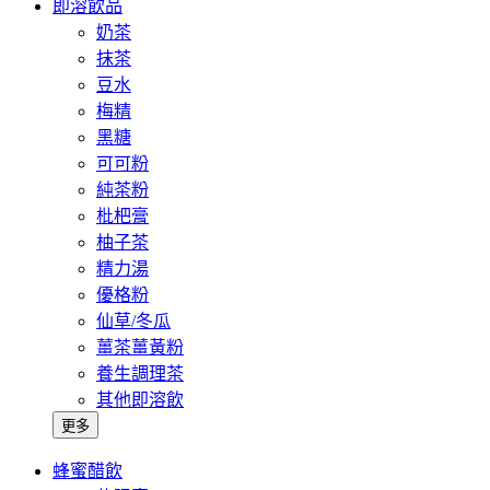
即溶飲品
奶茶
抹茶
豆水
梅精
黑糖
可可粉
純茶粉
枇杷膏
柚子茶
精力湯
優格粉
仙草/冬瓜
薑茶薑黃粉
養生調理茶
其他即溶飲
更多
蜂蜜醋飲