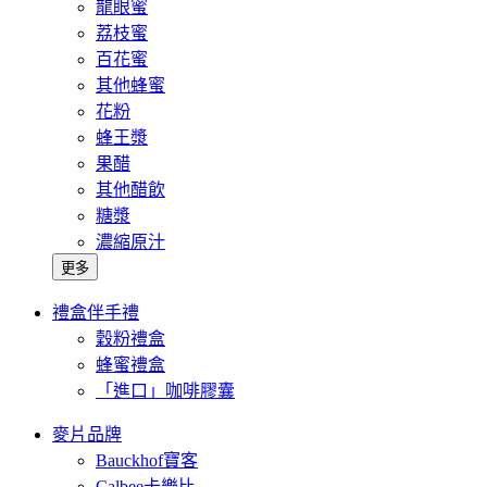
龍眼蜜
荔枝蜜
百花蜜
其他蜂蜜
花粉
蜂王漿
果醋
其他醋飲
糖漿
濃縮原汁
更多
禮盒伴手禮
穀粉禮盒
蜂蜜禮盒
「進口」咖啡膠囊
麥片品牌
Bauckhof寶客
Calbee卡樂比