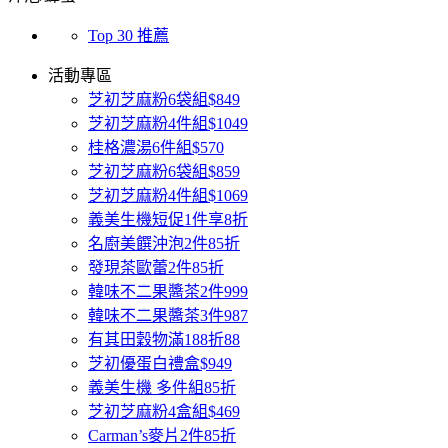
Top 30 推薦
活動專區
芝初芝麻粉6袋組$849
芝初芝麻粉4件組$1049
桂格濃湯6件組$570
芝初芝麻粉6袋組$859
芝初芝麻粉4件組$1069
義美生機短促1件享8折
名廚美饌沖泡2件85折
發現茶歐蕾2件85折
韓味不二果醬茶2件999
韓味不二果醬茶3件987
有其田穀物滿188折88
芝初優蛋白禮盒$949
義美生機 多件組85折
芝初芝麻粉4盒組$469
Carman’s麥片2件85折