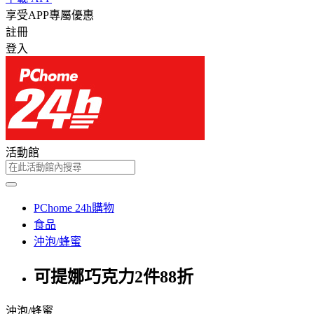
享受APP專屬優惠
註冊
登入
活動館
PChome 24h購物
食品
沖泡/蜂蜜
可提娜巧克力2件88折
沖泡/蜂蜜