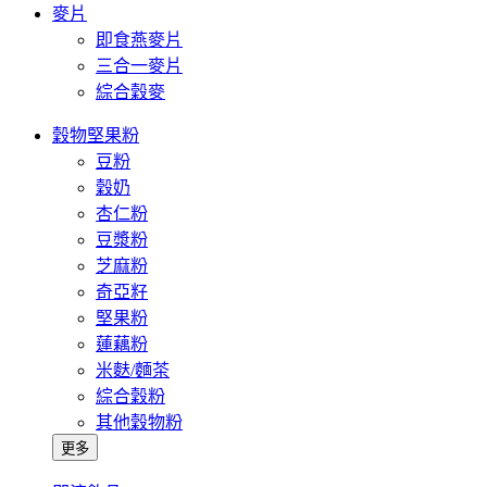
麥片
即食燕麥片
三合一麥片
綜合穀麥
穀物堅果粉
豆粉
穀奶
杏仁粉
豆漿粉
芝麻粉
奇亞籽
堅果粉
蓮藕粉
米麩/麵茶
綜合穀粉
其他穀物粉
更多