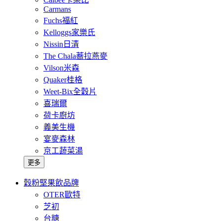
Carmans
Fuchs福紅
Kelloggs家樂氏
Nissin日清
The Chala蕎拉燕麥
Vilson米森
Quaker桂格
Weet-Bix全穀片
喜瑞爾
荷卡廚坊
義美生機
宴麥森林
京工蔬菜湯
更多
穀粉堅果飲品牌
OTER歐特
芝初
台糖