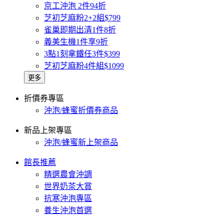
京工沖泡 2件94折
芝初芝麻粉2+2組$799
雀巢即期出清1件8折
義美生機1件享9折
3點1刻拿鐵任3件$399
芝初芝麻粉4件組$1099
更多
折價券專區
沖泡/蜂蜜折價券商品
新品上架專區
沖泡/蜂蜜新上架商品
館長推薦
精選農會沖調
世界奶茶大賞
抗寒沖泡專區
養生沖泡首選