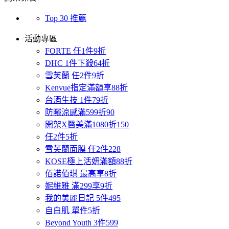
Top 30 推薦
活動專區
FORTE 任1件9折
DHC 1件下殺64折
雪芙蘭 任2件9折
Kenvue指定滿額享88折
台酒生技 1件79折
防曬涼感滿599折90
開架X醫美滿1080折150
任2件5折
雪芙蘭面膜 任2件228
KOSE極上活妍滿額88折
佰諾佰琪 最高享8折
妮維雅 滿299享9折
我的美麗日記 5件495
自白肌 單件5折
Beyond Youth 3件599