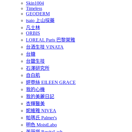
Skin1004
Timeless
GEODERM
tsaio 上山採藥
凡士林
ORBIS
LOREAL Paris 巴黎萊雅
台酒生技 VINATA
台糖
台鹽生技
石澤研究所
自白肌
妍霓絲 EILEEN GRACE
我的心機
我的美麗日記
杏輝醫美
妮維雅 NIVEA
帕瑪氏 Palmer's
明色 MoistLabo
芮薇塔 RevitaLash