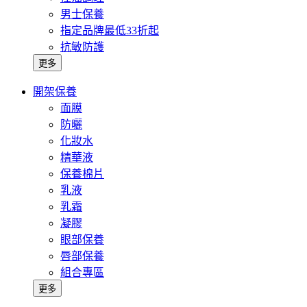
男士保養
指定品牌最低33折起
抗敏防護
更多
開架保養
面膜
防曬
化妝水
精華液
保養棉片
乳液
乳霜
凝膠
眼部保養
唇部保養
組合專區
更多