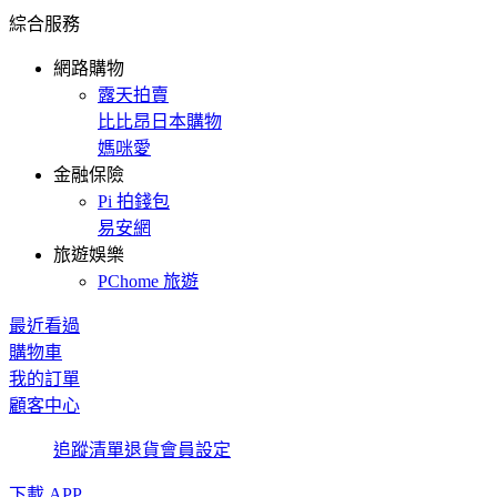
綜合服務
網路購物
露天拍賣
比比昂日本購物
媽咪愛
金融保險
Pi 拍錢包
易安網
旅遊娛樂
PChome 旅遊
最近看過
購物車
我的訂單
顧客中心
追蹤清單
退貨
會員設定
下載 APP