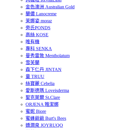
金色澳洲 Australian Gold
蘭儂 Lanocreme
茉娜姿 moraz
旁氏PONDS
高絲 KOSE
唯有機
專科 SENKA
曼秀雷敦 Mentholatum
雪芙蘭
森下仁丹 JINTAN
童 TRUU
絲寶麗 Cebelia
愛斯德瑪 Loveisderma
聖克萊爾 St.Clare
ORJENA 雅潔娜
蜜妮 Biore
蜜蜂爺爺 Burt's Bees
嬌潤泉 JOYRUQO