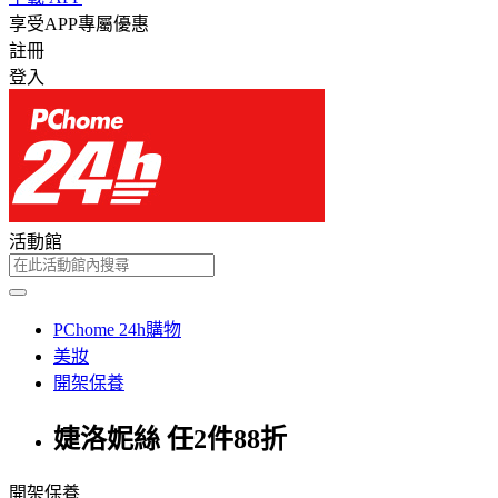
享受APP專屬優惠
註冊
登入
活動館
PChome 24h購物
美妝
開架保養
婕洛妮絲 任2件88折
開架保養