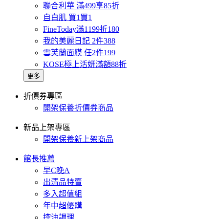
聯合利華 滿499享85折
自白肌 買1買1
FineToday滿1199折180
我的美麗日記 2件388
雪芙蘭面膜 任2件199
KOSE極上活妍滿額88折
更多
折價券專區
開架保養折價券商品
新品上架專區
開架保養新上架商品
館長推薦
早C晚A
出清品特賣
多入超值組
年中超優購
控油調理