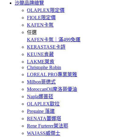
沙龍品牌總覽
OLAPLEX限定價
FIOLE限定價
KAFEN卡氛
任選
KAFEN卡氛｜滿499免運
KERASTASE卡詩
KEUNE肯葳
LAKME萊肯
Christophe Robin
LOREAL PRO專業萊雅
Milbon哥德式
MoroccanOil摩洛哥優油
Napla娜普菈
OLAPLEX歐拉
Pregaine 落建
RENATA蕾娜塔
Rene Furterer萊法耶
WAJASS威傑士