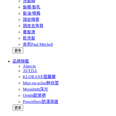
洗髮精
髮膜/髮乳
髮油/噴霧
頭皮精華
頭皮去角質
養髮液
乾洗髮
肯邦Paul Mitchell
更多
品牌旗艦
Alpecin
AVEDA
KLORANE蔻蘿蘭
Mise-en-scène魅尚萱
Moonlight莯光
Oright歐萊德
PowerHero勁漢英雄
更多