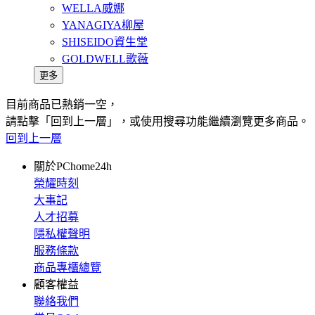
WELLA威娜
YANAGIYA柳屋
SHISEIDO資生堂
GOLDWELL歌薇
更多
目前商品已熱銷一空，
請點擊「回到上一層」，或使用搜尋功能繼續瀏覽更多商品。
回到上一層
關於PChome24h
榮耀時刻
大事記
人才招募
隱私權聲明
服務條款
商品專櫃總覽
顧客權益
聯絡我們