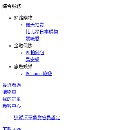
綜合服務
網路購物
露天拍賣
比比昂日本購物
媽咪愛
金融保險
Pi 拍錢包
易安網
旅遊娛樂
PChome 旅遊
最近看過
購物車
我的訂單
顧客中心
追蹤清單
退貨
會員設定
下載 APP