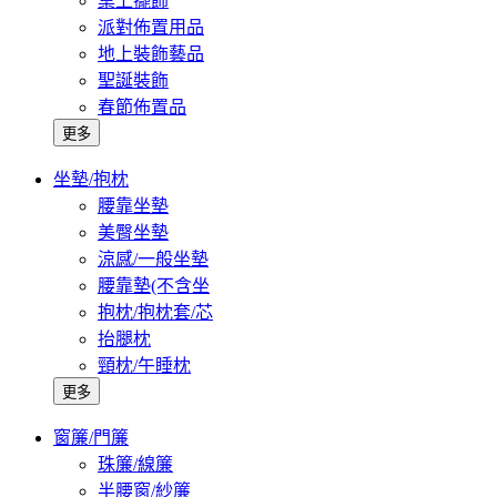
桌上擺飾
派對佈置用品
地上裝飾藝品
聖誕裝飾
春節佈置品
更多
坐墊/抱枕
腰靠坐墊
美臀坐墊
涼感/一般坐墊
腰靠墊(不含坐
抱枕/抱枕套/芯
抬腿枕
頸枕/午睡枕
更多
窗簾/門簾
珠簾/線簾
半腰窗/紗簾