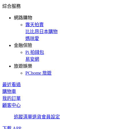
綜合服務
網路購物
露天拍賣
比比昂日本購物
媽咪愛
金融保險
Pi 拍錢包
易安網
旅遊娛樂
PChome 旅遊
最近看過
購物車
我的訂單
顧客中心
追蹤清單
退貨
會員設定
下載 APP