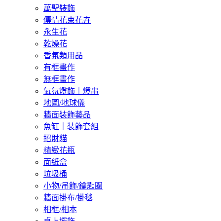
萬聖裝飾
傳情花束花卉
永生花
乾燥花
香氛類用品
有框畫作
無框畫作
氣氛燈飾｜燈串
地圖/地球儀
牆面裝飾藝品
魚缸｜裝飾套組
招財貓
精緻花瓶
面紙盒
垃圾桶
小物/吊飾/鑰匙圈
牆面掛布/掛毯
相框/相本