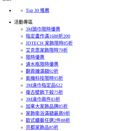
Top 30 推薦
活動專區
3M頭巾限時優惠
指定畫作滿1688折200
JDTECH 家飾限時85折
艾克思家飾限時79折
限時優惠
濾水瓶限時優惠
翻頁鐘滿額92折
氣機科技限時95折
3M澡巾指定品622
復古壁飾下殺75折
3M澡巾兩件83折
加拿大家飾品牌85折
家飾衛浴滿額最高9折
歐式鐵藝任選2件88折
京都家飾品85折