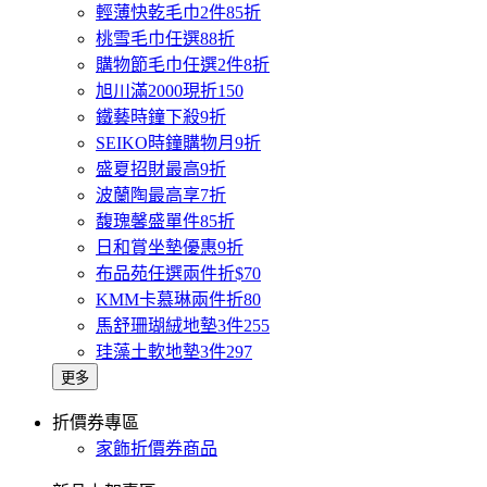
輕薄快乾毛巾2件85折
桃雪毛巾任選88折
購物節毛巾任選2件8折
旭川滿2000現折150
鐵藝時鐘下殺9折
SEIKO時鐘購物月9折
盛夏招財最高9折
波蘭陶最高享7折
馥瑰馨盛單件85折
日和賞坐墊優惠9折
布品苑任選兩件折$70
KMM卡慕琳兩件折80
馬舒珊瑚絨地墊3件255
珪藻土軟地墊3件297
更多
折價券專區
家飾折價券商品