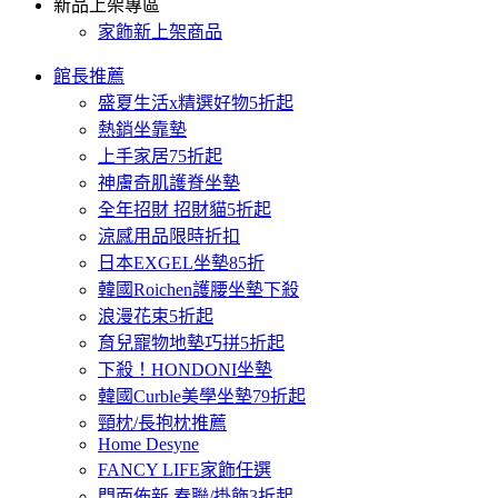
新品上架專區
家飾新上架商品
館長推薦
盛夏生活x精選好物5折起
熱銷坐靠墊
上手家居75折起
神膚奇肌護脊坐墊
全年招財 招財貓5折起
涼感用品限時折扣
日本EXGEL坐墊85折
韓國Roichen護腰坐墊下殺
浪漫花束5折起
育兒寵物地墊巧拼5折起
下殺！HONDONI坐墊
韓國Curble美學坐墊79折起
頸枕/長抱枕推薦
Home Desyne
FANCY LIFE家飾任選
門面佈新 春聯/掛飾3折起