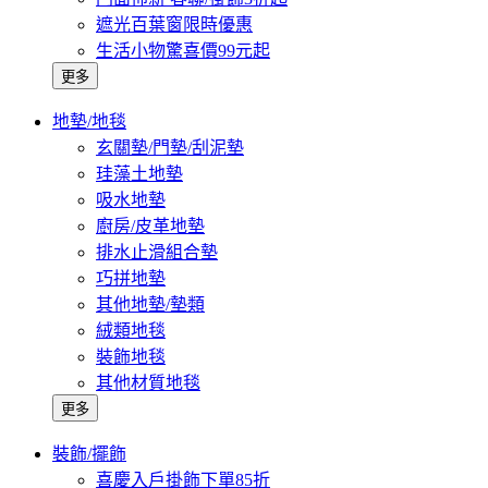
遮光百葉窗限時優惠
生活小物驚喜價99元起
更多
地墊/地毯
玄關墊/門墊/刮泥墊
珪藻土地墊
吸水地墊
廚房/皮革地墊
排水止滑組合墊
巧拼地墊
其他地墊/墊類
絨類地毯
裝飾地毯
其他材質地毯
更多
裝飾/擺飾
喜慶入戶掛飾下單85折