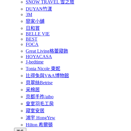
SNOW TRAVEL 雪之旅
DUYAN竹漾
3M
戀家小舖
日和賞
BELLE VIE
BEST
FOCA
Great Living格蕾寢飾
HOYACASA
J-bedtime
Tonia Nicole 東妮
比得兔與V&A博物館
貝翠絲Betrise
采棉居
京都手祚/aibo
皇室羽毛工房
寢室安居
鴻宇 HongYew
Hilton 希爾頓