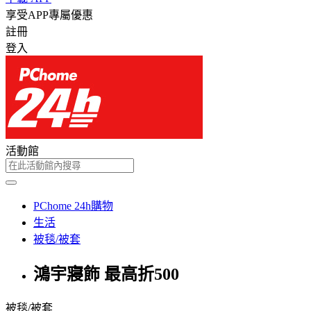
享受APP專屬優惠
註冊
登入
活動館
PChome 24h購物
生活
被毯/被套
鴻宇寢飾 最高折500
被毯/被套