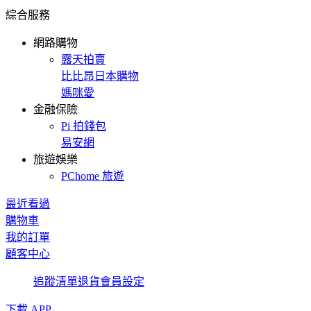
綜合服務
網路購物
露天拍賣
比比昂日本購物
媽咪愛
金融保險
Pi 拍錢包
易安網
旅遊娛樂
PChome 旅遊
最近看過
購物車
我的訂單
顧客中心
追蹤清單
退貨
會員設定
下載 APP