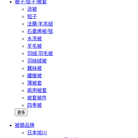
被子/毯子/被套
涼被
毯子
法蘭/羊羔絨
石墨烯被/毯
水洗被
羊毛被
羽絨/羽毛被
羽絲絨被
蠶絲被
纖維被
薄被套
兩用被套
被套被件
四季被
更多
被類品牌
日本旭川