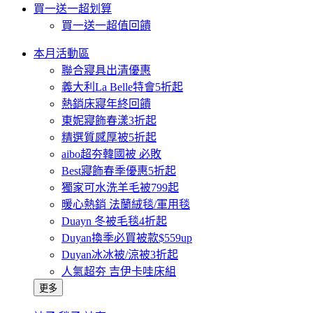
買一送一超划算
買一送一超值回饋
本月活動區
聯合寢具出清優惠
義大利La Belle特會5折起
熱銷床寢年終回饋
東妮寢飾春漾3折起
精選質感厚被5折起
aibo超夯韓國被 必敗
Best寢飾春季優惠5折起
獨家可水洗羊毛被799起
暖心熱銷 法蘭絨毯/軍用毯
Duayn 冬被毛毯4折起
Duyan換季必買被款$559up
Duyan冰冰被/涼被3折起
人氣超夯 吉伊卡哇床組
更多