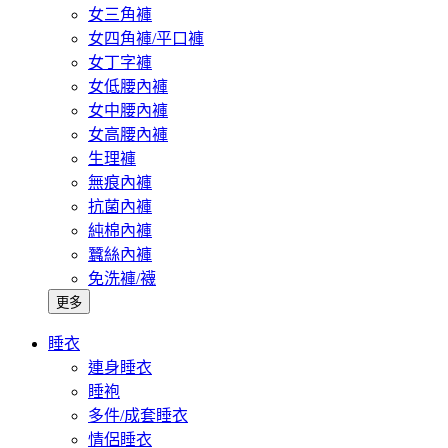
女三角褲
女四角褲/平口褲
女丁字褲
女低腰內褲
女中腰內褲
女高腰內褲
生理褲
無痕內褲
抗菌內褲
純棉內褲
蠶絲內褲
免洗褲/襪
更多
睡衣
連身睡衣
睡袍
多件/成套睡衣
情侶睡衣