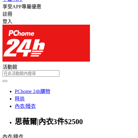
享受APP專屬優惠
註冊
登入
活動館
PChome 24h購物
時尚
內衣/睡衣
思薇爾|內衣3件$2500
內衣/睡衣