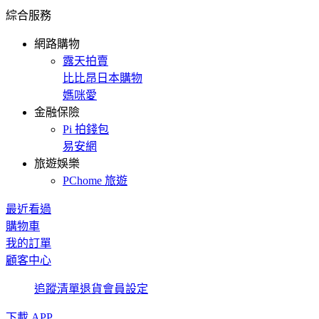
綜合服務
網路購物
露天拍賣
比比昂日本購物
媽咪愛
金融保險
Pi 拍錢包
易安網
旅遊娛樂
PChome 旅遊
最近看過
購物車
我的訂單
顧客中心
追蹤清單
退貨
會員設定
下載 APP