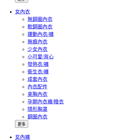
女內衣
無鋼圈內衣
軟鋼圈內衣
運動內衣/褲
無痕內衣
少女內衣
小可愛/背心
發熱衣/褲
衛生衣/褲
成套內衣
內衣配件
束胸內衣
孕期內衣褲/睡衣
隱形胸罩
鋼圈內衣
更多
女內褲